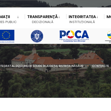
MAȚII
TRANSPARENȚĂ
INTEGRITATEA
M
RES PUBLIC
DECIZIONALĂ
INSTITUȚIONALĂ
TEGRAT AL DEȘEURILOR SOLIDE ÎN JUDEȚUL BISTRIȚA-NĂSĂUD
CONTRACTE