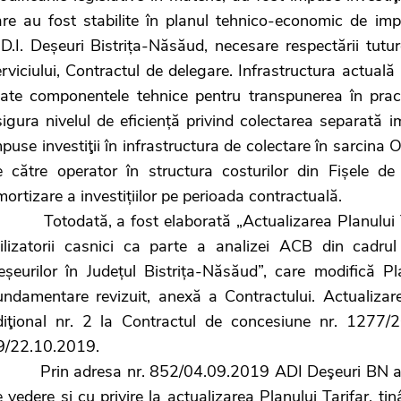
are au fost stabilite în planul tehnico-economic de imp
D.I. Deșeuri Bistrița-Năsăud, necesare respectării tutur
rviciului, Contractul de delegare. Infrastructura actuală
oate componentele tehnice pentru transpunerea în pract
igura nivelul de eficiență privind colectarea separată i
puse investiţii în infrastructura de colectare în sarcina O
e către operator în structura costurilor din Fișele de 
ortizare a investițiilor pe perioada contractuală.
otodată, a fost elaborată „Actualizarea Planului Tari
tilizatorii casnici ca parte a analizei ACB din cadr
eșeurilor în Județul Bistrița-Năsăud”, care modifică Pla
undamentare revizuit, anexă a Contractului. Actualizare
diţional nr. 2 la Contractul de concesiune nr. 1277
9/22.10.2019.
rin adresa nr. 852/04.09.2019 ADI Deşeuri BN a soli
 vedere şi cu privire la actualizarea Planului Tarifar, ţ