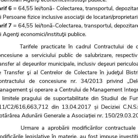
rif 6
= 64,55 lei/tonă- Colectarea, transportul, depozitar
i Persoane fizice inclusive asociaţii de locatari/proprietari
rif 7
= 64,55 lei/tonă-Colectarea, transportul, depozitar
i Agenţi economici/instituţii publice.
arifele practicate în cadrul Contractului de con
oncesiune a serviciului public de salubrizare, respectiv
ansfer al deşeurilor municipale, inclusiv deşeuri pericu
e Transfer şi al Centrelor de Colectare în judeţul Bistr
ontractului de concesiune nr. 34/2013 privind „Del
anagement şi operare a Centrului de Management Integrat 
n limitele pragului de suportabilitate din Studiul de F
11/C2/616,663,712 din 13.04.2017 și Deciziei C.N.S.
otărârea Adunării Generale a Asociației nr. 150/29.03.2
rmare a aprobării modificărilor contractuale în co
dificările legislative în materie, au fost impuse investiţ