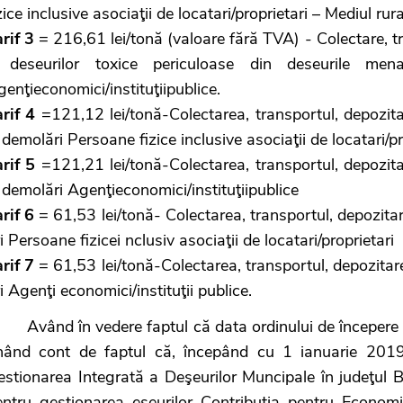
zice inclusive asociaţii de locatari/proprietari – Mediul rura
arif 3
= 216,61 lei/tonă (valoare fără TVA) - Colectare, tr
 deseurilor toxice periculoase din deseurile men
enţieconomici/instituţiipublice.
arif 4
=121,12 lei/tonă-Colectarea, transportul, depozitar
 demolări Persoane fizice inclusive asociaţii de locatari/pr
rif 5
=121,21 lei/tonă-Colectarea, transportul, depozitare
 demolări Agenţieconomici/instituţiipublice
rif 6
= 61,53 lei/tonă- Colectarea, transportul, depozitar
i Persoane fizicei nclusiv asociaţii de locatari/proprietari
rif 7
= 61,53 lei/tonă-Colectarea, transportul, depozitar
i Agenţi economici/instituţii publice.
vând în vedere faptul că data ordinului de începere a
inând cont de faptul că, începând cu 1 ianuarie 2019
stionarea Integrată a Deşeurilor Muncipale în judeţul Bi
entru gestionarea eşeurilor Contribuţia pentru Econom