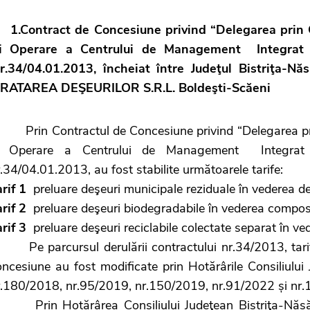
1.Contract de Concesiune privind “Delegarea prin
i Operare a Centrului de Management Integrat al
r.34/04.01.2013, încheiat între Judeţul Bistriţa
RATAREA DEŞEURILOR S.R.L. Boldeşti-Scăeni
rin Contractul de Concesiune privind “Delegarea pri
i Operare a Centrului de Management Integrat al 
.34/04.01.2013, au fost stabilite următoarele tarife:
rif 1
preluare deşeuri municipale reziduale în vederea dep
rif 2
preluare deşeuri biodegradabile în vederea compostă
rif 3
preluare deşeuri reciclabile colectate separat în 
e parcursul derulării contractului nr.34/2013, tarife
oncesiune au fost modificate prin Hotărârile Consiliulu
r.180/2018, nr.95/2019, nr.150/2019, nr.91/2022 și nr
rin Hotărârea Consiliului Judeţean Bistriţa-Năsăud