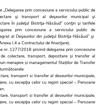
„Delegarea prin concesiune a serviciului public de
olectare şi transport al deşeurilor municipal şi
tare în judeţul Bistriţa-Năsăud” conţin şi tarifele
egarea prin concesiune a serviciului public de
at al Deşeurilor din judeţul Bistriţa-Năsăud” şi
 (Anexa I.4 a Contractului de finanţare).
 nr. 1277/2018 privind delegarea prin concesiune
 de colectare, transport, depozitare și transfer al
șeuri menajere și managementul Stațiilor de Transfer
nturmătoarele:
are, transport si transfer al deseurilor municipale,
ajere, cu excepţia celor cu regim special – Persoane
an.
are, transport si transfer al deseurilor municipale,
ajere, cu excepţia celor cu regim special – Persoane