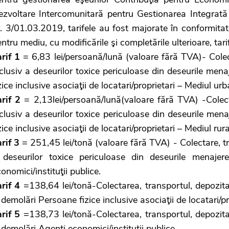
ezvoltare Intercomunitară pentru Gestionarea Integrată 
r. 3/01.03.2019, tarifele au fost majorate în conformit
ntru mediu, cu modificările şi completările ulterioare, tar
arif 1
= 6,83 lei/persoană/lună (valoare fără TVA)- Colect
clusiv a deseurilor toxice periculoase din deseurile men
zice inclusive asociaţii de locatari/proprietari – Mediul urb
arif 2
= 2,13lei/persoană/lună(valoare fără TVA) -Colecta
clusiv a deseurilor toxice periculoase din deseurile men
zice inclusive asociaţii de locatari/proprietari – Mediul rura
arif 3
= 251,45 lei/tonă (valoare fără TVA) - Colectare, tr
 deseurilor toxice periculoase din deseurile menaje
onomici/instituţii publice.
rif 4
=138,64 lei/tonă-Colectarea, transportul, depozitare
 demolări Persoane fizice inclusive asociaţii de locatari/pr
rif 5
=138,73 lei/tonă-Colectarea, transportul, depozitare
 demolări Agenţi economici/instituţii publice.