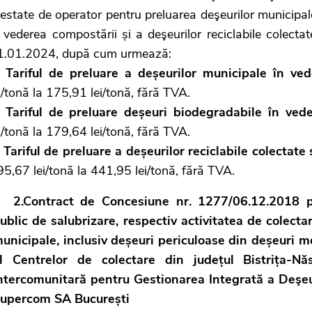
estate de operator pentru preluarea deşeurilor municipale
 vederea compostării și a deşeurilor reciclabile colecta
1.01.2024, după cum urmează:
. Tariful de preluare a deșeurilor municipale în ved
i/tonă la 175,91 lei/tonă, fără TVA.
. Tariful de preluare deșeuri biodegradabile în ved
i/tonă la 179,64 lei/tonă, fără TVA.
. Tariful de preluare a deșeurilor reciclabile colectate
5,67 lei/tonă la 441,95 lei/tonă, fără TVA.
2.Contract de Concesiune nr. 1277/06.12.2018 pr
ublic de salubrizare, respectiv activitatea de colectar
unicipale, inclusiv deșeuri periculoase din deșeuri m
l Centrelor de colectare din județul Bistrița-Nă
ntercomunitară pentru Gestionarea Integrată a Deşeur
upercom SA București