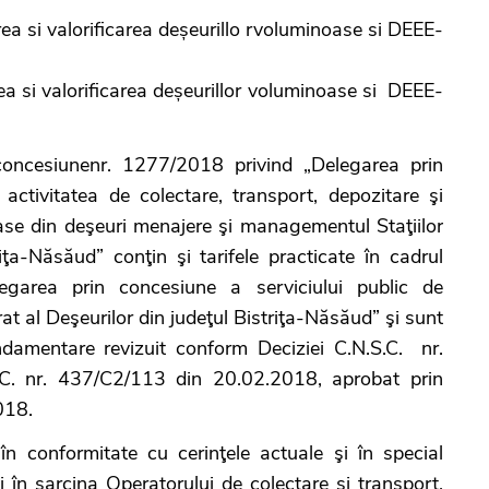
ea si valorificarea deșeurillo rvoluminoase si DEEE-
ea si valorificarea deșeurillor voluminoase si DEEE-
cesiunenr. 1277/2018 privind „Delegarea prin
 activitatea de colectare, transport, depozitare şi
loase din deşeuri menajere şi managementul Staţiilor
iţa-Năsăud” conţin şi tarifele practicate în cadrul
egarea prin concesiune a serviciului public de
al Deşeurilor din judeţul Bistriţa-Năsăud” şi sunt
undamentare revizuit conform Deciziei C.N.S.C. nr.
C. nr. 437/C2/113 din 20.02.2018, aprobat prin
018.
nformitate cu cerinţele actuale şi în special
ii în sarcina Operatorului de colectare şi transport,