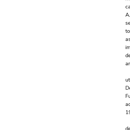
c
A.
se
t
as
im
d
am
T
u
D
F
a
1
P
de