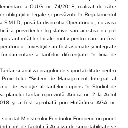
lementare a O.U.G. nr. 74/2018, realizat de către
or obligațiilor legale și prevăzute în Regulamentul
 a S.M.I.D., pusă la dispoziția Operatorului, nu avea
ică a prevederilor legislative sau acestea nu pot
mpus autorităților locale, motiv pentru care au fost
peratorului. Investiţiile au fost asumate și integrate
fundamentare a tarifelor diferențiate, în linia de
far si analiza pragului de suportabilitate pentru
ul Proiectului “Sistem de Management Integrat al
nul de evoluţie al tarifelor cuprins în Studiul de
a planului tarifar reprezintă Anexa nr. 2 la Actul
/2018 şi a fost aprobată prin Hotărârea AGA nr.
citat Ministerului Fondurilor Europene un punct
inând cont de faptul că Analiza de suportabilitate se