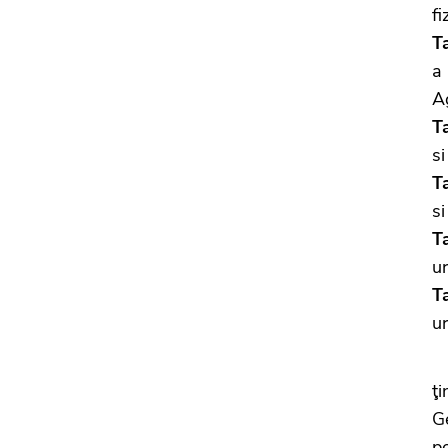
fi
T
a
Ag
T
si
Ta
si
Ta
ur
Ta
ur
A
ţ
Ge
p