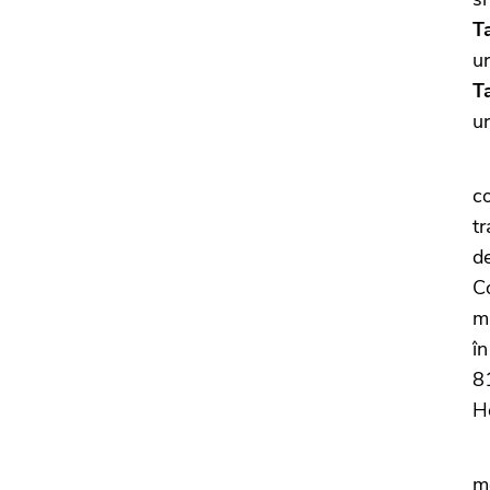
Ta
ur
Ta
ur
T
c
tr
d
C
m
î
8
H
U
mo