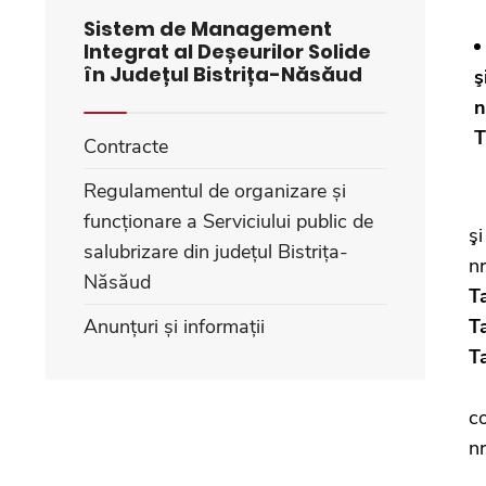
Sistem de Management
Integrat al Deșeurilor Solide
în Județul Bistrița-Năsăud
ş
n
T
Contracte
Regulamentul de organizare și
P
funcționare a Serviciului public de
ş
salubrizare din județul Bistrița-
nr
Năsăud
Ta
Anunțuri și informații
Ta
Ta
P
c
n
P