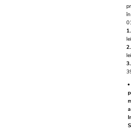
pr
în
0
1
le
2
le
3
39
p
m
a
I
S