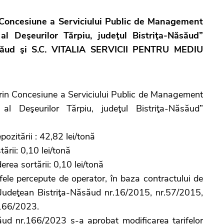
 Concesiune a Serviciului Public de Management
 Deşeurilor Tărpiu, judeţul Bistriţa-Năsăud”
-Năsăud şi S.C. VITALIA SERVICII PENTRU MEDIU
n Concesiune a Serviciului Public de Management
Deşeurilor Tărpiu, judeţul Bistriţa-Năsăud”
ozitării : 42,82 lei/tonă
rii: 0,10 lei/tonă
vederea sortării: 0,10 lei/tonă
le percepute de operator, în baza contractului de
i Judeţean Bistriţa-Năsăud nr.16/2015, nr.57/2015,
.166/2023.
 nr.166/2023 s-a aprobat modificarea tarifelor