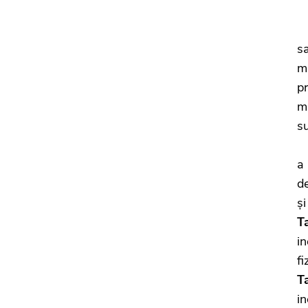
T
s
ma
p
m
su
T
a 
de
și
T
in
fi
T
in