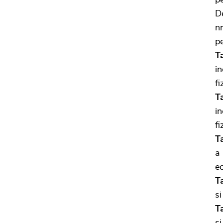
D
n
pe
T
in
fi
T
in
fi
T
a
ec
Ta
si
Ta
si