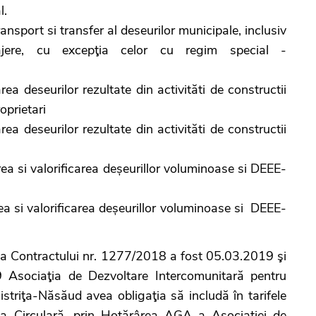
l.
ansport si transfer al deseurilor municipale, inclusiv
ajere, cu excepţia celor cu regim special -
ea deseurilor rezultate din activităti de constructii
oprietari
a deseurilor rezultate din activităti de constructii
ea si valorificarea deșeurillor voluminoase si DEEE-
ea si valorificarea deșeurillor voluminoase si DEEE-
 Contractului nr. 1277/2018 a fost 05.03.2019 şi
 Asociaţia de Dezvoltare Intercomunitară pentru
striţa-Năsăud avea obligaţia să includă în tarifele
ia Circulară, prin Hotărârea AGA a Asociaţiei de