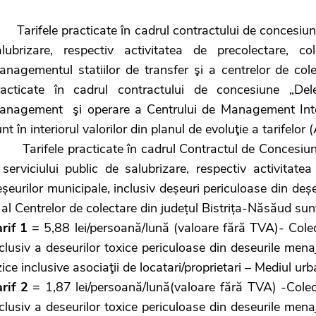
arifele practicate în cadrul contractului de concesiune 
alubrizare, respectiv activitatea de precolectare, c
nagementul statiilor de transfer şi a centrelor de colec
racticate în cadrul contractului de concesiune „Del
anagement şi operare a Centrului de Management Integr
nt în interiorul valorilor din planul de evoluţie a tarifelor
arifele practicate în cadrul Contractul de Concesiune
serviciului public de salubrizare, respectiv activitatea
șeurilor municipale, inclusiv deșeuri periculoase din de
 al Centrelor de colectare din județul Bistrița-Năsăud su
arif 1
= 5,88 lei/persoană/lună (valoare fără TVA)- Colect
clusiv a deseurilor toxice periculoase din deseurile men
zice inclusive asociaţii de locatari/proprietari – Mediul urb
arif 2
= 1,87 lei/persoană/lună(valoare fără TVA) -Colect
clusiv a deseurilor toxice periculoase din deseurile men