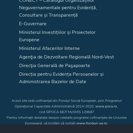
CONECT – Catalogul Organizațiilor
Neguvernamentale pentru Evidență,
Consultare și Transparență
E-Guvernare
Ministerul Investițiilor și Proiectelor
Europene
Ministerul Afacerilor Interne
Agenţia de Dezvoltare Regională Nord-Vest
Direcţia Generală de Paşapoarte
Direcția pentru Evidența Persoanelor și
Administrarea Bazelor de Date
Acest site este cofinanțat din Fondul Social European, prin Programul
Operațional Capacitate Administrativă 2014-2020,
www.poca.ro
,
cod SIPOCA 667/ MySMIS 129687
Pentru informații detaliate despre celelalte programe cofinanțate de Uniunea
Europeană, vă invităm să vizitați
www.fonduri-ue.ro
.
Conținutul acestui site web nu reprezintă în mod obligatoriu poziția oficială