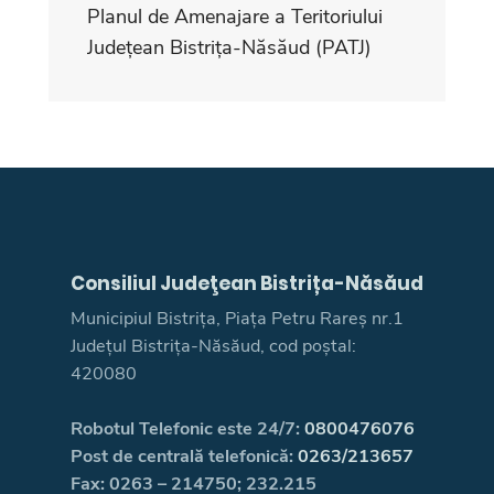
Planul de Amenajare a Teritoriului
Județean Bistrița-Năsăud (PATJ)
Consiliul Judeţean Bistrița-Năsăud
Municipiul Bistrița, Piața Petru Rareș nr.1
Județul Bistrița-Năsăud, cod poștal:
420080
Robotul Telefonic este 24/7:
0800476076
Post de centrală telefonică:
0263/213657
Fax: 0263 – 214750; 232.215