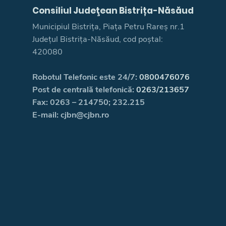
Consiliul Judeţean Bistrița-Năsăud
Municipiul Bistrița, Piața Petru Rareș nr.1
Județul Bistrița-Năsăud, cod poștal:
420080
Robotul Telefonic este 24/7:
0800476076
Post de centrală telefonică:
0263/213657
Fax: 0263 – 214750; 232.215
E-mail: cjbn@cjbn.ro