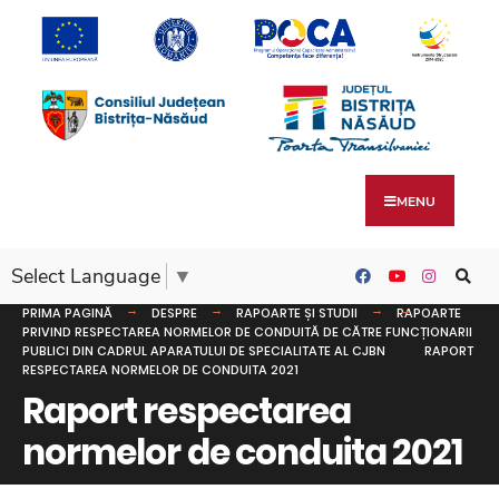
MENU
Select Language
▼
PRIMA PAGINĂ
DESPRE
RAPOARTE ȘI STUDII
RAPOARTE
PRIVIND RESPECTAREA NORMELOR DE CONDUITĂ DE CĂTRE FUNCȚIONARII
PUBLICI DIN CADRUL APARATULUI DE SPECIALITATE AL CJBN
RAPORT
RESPECTAREA NORMELOR DE CONDUITA 2021
Raport respectarea
normelor de conduita 2021