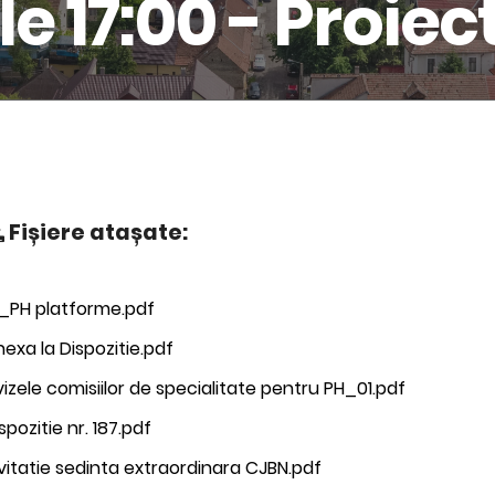
le 17:00 - Proiec
Fișiere atașate:
1_PH platforme.pdf
exa la Dispozitie.pdf
izele comisiilor de specialitate pentru PH_01.pdf
spozitie nr. 187.pdf
vitatie sedinta extraordinara CJBN.pdf