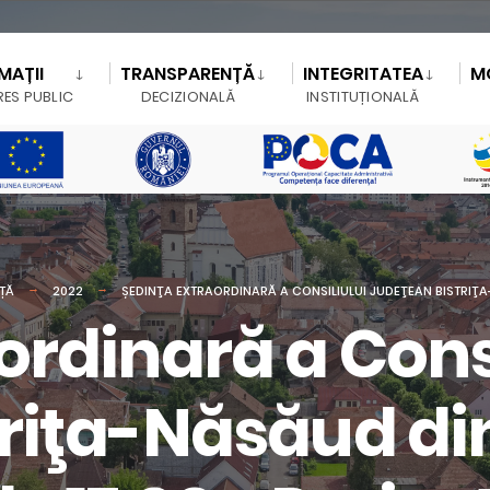
MAȚII
TRANSPARENȚĂ
INTEGRITATEA
M
RES PUBLIC
DECIZIONALĂ
INSTITUȚIONALĂ
NȚĂ
2022
ȘEDINŢA EXTRAORDINARĂ A CONSILIULUI JUDEŢEAN BISTRIŢA-
ordinară a Consi
riţa-Năsăud di