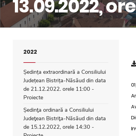
13.09.2022, ore
2022
Ședința extraordinară a Consiliului
Județean Bistrița-Năsăud din data
0
de 21.12.2022. orele 11:00 -
An
Proiecte
Av
Ședinţa ordinară a Consiliului
Di
Judeţean Bistriţa-Năsăud din data
de 15.12.2022, orele 14:30 -
In
Proiecte