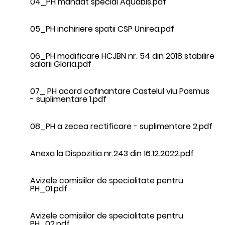
04_PH mandat special Aquabis.pdf
05_PH inchiriere spatii CSP Unirea.pdf
06_PH modificare HCJBN nr. 54 din 2018 stabilire
salarii Gloria.pdf
07_ PH acord cofinantare Castelul viu Posmus
- suplimentare 1.pdf
08_PH a zecea rectificare - suplimentare 2.pdf
Anexa la Dispozitia nr.243 din 16.12.2022.pdf
Avizele comisiilor de specialitate pentru
PH_01.pdf
Avizele comisiilor de specialitate pentru
PH_02.pdf