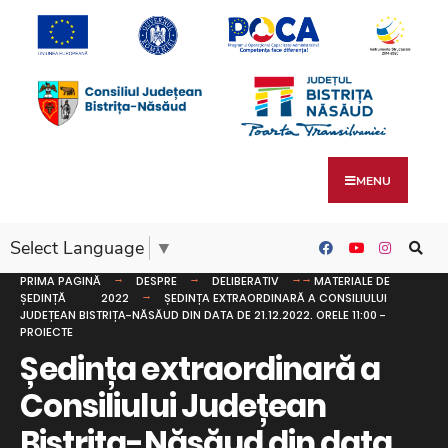
MENU
Select Language
▼
PRIMA PAGINĂ
DESPRE
DELIBERATIV
MATERIALE DE
ȘEDINȚĂ
2022
ȘEDINȚA EXTRAORDINARĂ A CONSILIULUI
JUDEȚEAN BISTRIȚA-NĂSĂUD DIN DATA DE 21.12.2022. ORELE 11:00 -
PROIECTE
Ședința extraordinară a
Consiliului Județean
Bistrița-Năsăud din data