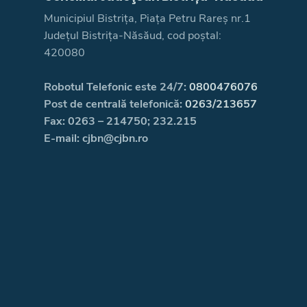
Municipiul Bistrița, Piața Petru Rareș nr.1
Județul Bistrița-Năsăud, cod poștal:
420080
Robotul Telefonic este 24/7:
0800476076
Post de centrală telefonică:
0263/213657
Fax: 0263 – 214750; 232.215
E-mail: cjbn@cjbn.ro