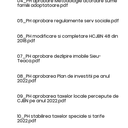
04_PH aprobare Metodologie acordare sume
familii adoptatoare.pdf
05_PH aprobare regulamente serv sociale.pdf
06_PH modificare si completare HCJBN 48 din
2018.pdf
07_PH aprobare dezlipire imobile Sieu-
Teaca.pdf
08_PH aprobarea Plan de investitii pe anul
2022.pdf
09_PH aprobarea taxelor locale percepute de
CJBN pe anul 2022.pdf
10_PH stabilirea taxelor speciale si tarife
2022.pdf