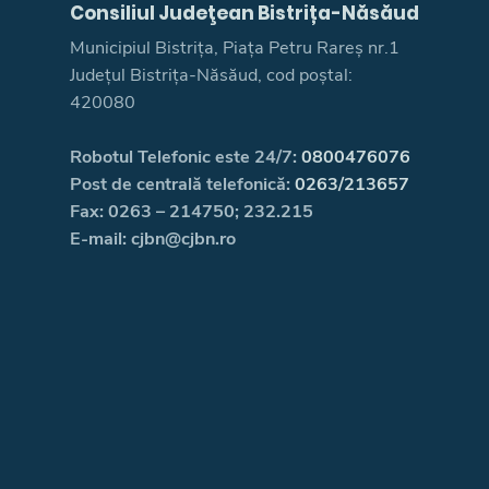
Consiliul Judeţean Bistrița-Năsăud
Municipiul Bistrița, Piața Petru Rareș nr.1
Județul Bistrița-Năsăud, cod poștal:
420080
Robotul Telefonic este 24/7:
0800476076
Post de centrală telefonică:
0263/213657
Fax: 0263 – 214750; 232.215
E-mail: cjbn@cjbn.ro