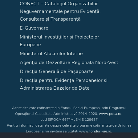
CONECT – Catalogul Organizațiilor
Neguvernamentale pentru Evidență,
Consultare și Transparență
E-Guvernare
Ministerul Investițiilor și Proiectelor
Europene
Ministerul Afacerilor Interne
Agenţia de Dezvoltare Regională Nord-Vest
Direcţia Generală de Paşapoarte
Direcția pentru Evidența Persoanelor și
Administrarea Bazelor de Date
Acest site este cofinanțat din Fondul Social European, prin Programul
Operațional Capacitate Administrativă 2014-2020,
www.poca.ro
,
cod SIPOCA 667/ MySMIS 129687
Pentru informații detaliate despre celelalte programe cofinanțate de Uniunea
Europeană, vă invităm să vizitați
www.fonduri-ue.ro
.
Conținutul acestui site web nu reprezintă în mod obligatoriu poziția oficială