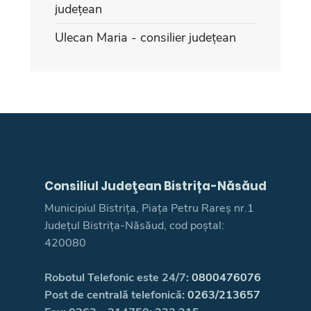
județean
Ulecan Maria - consilier județean
Consiliul Judeţean Bistrița-Năsăud
Municipiul Bistrița, Piața Petru Rareș nr.1
Județul Bistrița-Năsăud, cod poștal:
420080
Robotul Telefonic este 24/7:
0800476076
Post de centrală telefonică:
0263/213657