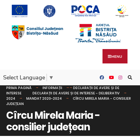
MENU
Select Language
▼
PRIMA PAGINĂ
INFORMAȚII
DECLARAȚII DE AVERE ȘI DE
INTERESE
DECLARAȚII DE AVERE ȘI DE INTERESE - DELIBERATIV
2024
MANDAT 2020-2024
CÎRCU MIRELA MARIA - CONSILIER
JUDEȚEAN
Cîrcu Mirela Maria -
consilier județean