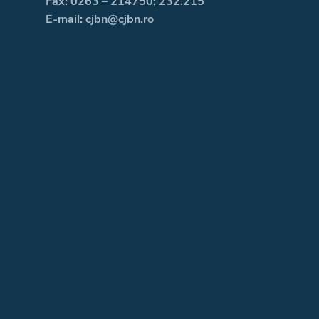
Fax: 0263 – 214750; 232.215
E-mail: cjbn@cjbn.ro