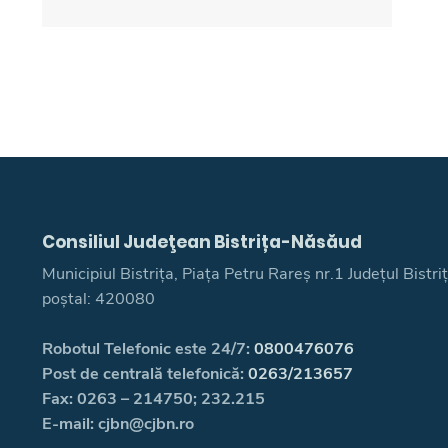
Consiliul Judeţean Bistrița-Năsăud
Municipiul Bistrița, Piața Petru Rareș nr.1 Județul Bistr
poștal: 420080
Robotul Telefonic este 24/7:
0800476076
Post de centrală telefonică:
0263/213657
Fax: 0263 – 214750; 232.215
E-mail: cjbn@cjbn.ro