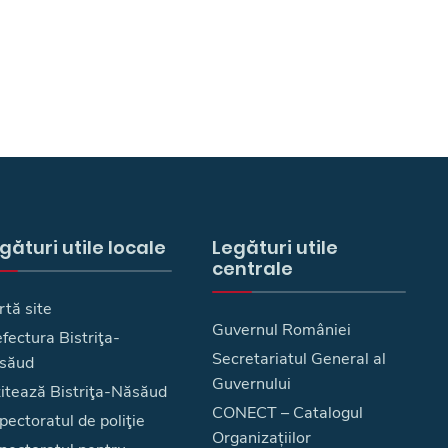
gături utile locale
Legături utile
centrale
rtă site
Guvernul României
fectura Bistriţa-
Secretariatul General al
săud
Guvernului
zitează Bistriţa-Năsăud
CONECT – Catalogul
pectoratul de poliţie
Organizațiilor