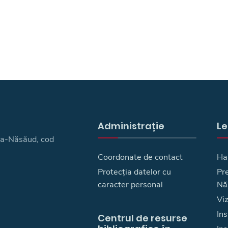
Administrație
Le
ița-Năsăud, cod
Coordonate de contact
Ha
Protecția datelor cu
Pre
caracter personal
Nă
Vi
Ins
Centrul de resurse