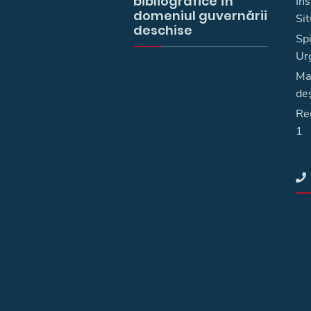
bibliografice în
In
domeniul guvernării
Sit
deschise
Spi
Ur
Ma
deş
Reg
1