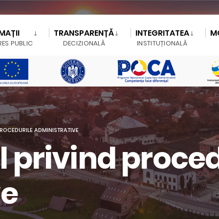
MAȚII
TRANSPARENȚĂ
INTEGRITATEA
M
RES PUBLIC
DECIZIONALĂ
INSTITUȚIONALĂ
ROCEDURILE ADMINISTRATIVE
privind proced
ve