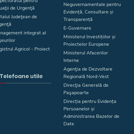
spectoratul pentru
Neguvernamentale pentru
uaţii de Urgenţă
Evidență, Consultare și
talul Judeţean de
Transparență
genţă
E-Guvernare
nagement integrat al
Ministerul Investițiilor și
eurilor
Proiectelor Europene
istrul Agricol - Proiect
Ministerul Afacerilor
Interne
Agenţia de Dezvoltare
Telefoane utile
Regională Nord-Vest
Direcţia Generală de
Paşapoarte
Direcția pentru Evidența
Persoanelor și
Administrarea Bazelor de
Date