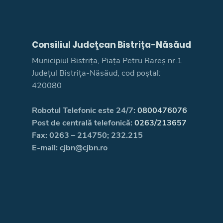
Consiliul Judeţean Bistrița-Năsăud
Municipiul Bistrița, Piața Petru Rareș nr.1
Județul Bistrița-Năsăud, cod poștal:
420080
Robotul Telefonic este 24/7:
0800476076
Post de centrală telefonică:
0263/213657
Fax: 0263 – 214750; 232.215
E-mail: cjbn@cjbn.ro