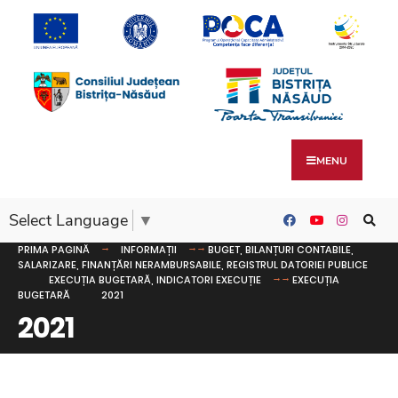
MENU
Select Language
▼
PRIMA PAGINĂ
INFORMAȚII
BUGET, BILANȚURI CONTABILE,
SALARIZARE, FINANȚĂRI NERAMBURSABILE, REGISTRUL DATORIEI PUBLICE
EXECUȚIA BUGETARĂ, INDICATORI EXECUȚIE
EXECUȚIA
BUGETARĂ
2021
2021