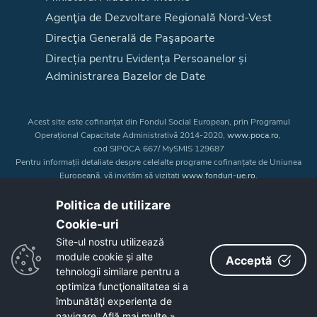
Agenţia de Dezvoltare Regională Nord-Vest
Direcţia Generală de Paşapoarte
Direcția pentru Evidența Persoanelor și
Administrarea Bazelor de Date
Acest site este cofinanțat din Fondul Social European, prin Programul
Operațional Capacitate Administrativă 2014-2020,
www.poca.ro
,
cod SIPOCA 667/ MySMIS 129687
Pentru informații detaliate despre celelalte programe cofinanțate de Uniunea
Europeană, vă invităm să vizitați
www.fonduri-ue.ro
.
Conținutul acestui site web nu reprezintă în mod obligatoriu poziția oficială
a Uniunii Europene. Întreaga responsabilitate asupra
Politica de utilizare
corectitudinii și coerenței informațiilor prezentate revine inițiatorilor site-ului
Cookie-uri‎
web.
Site-ul nostru utilizează
module cookie și alte
Acceptă
Copyright © 2026 - Consiliul Judeţean Bistrița-Năsăud
tehnologii similare pentru a
optimiza funcţionalitatea si a
îmbunătăţi experienţa de
navigare.
Află mai multe »