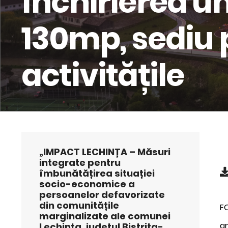
închirierea u
130mp, sediu 
activitățile
„IMPACT LECHINȚA – Măsuri
integrate pentru
îmbunătățirea situației
socio-economice a
persoanelor defavorizate
din comunitățile
F
marginalizate ale comunei
an
Lechința, județul Bistrița-