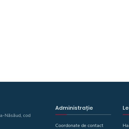
Administrație
Le
ița-Năsăud, cod
Coordonate de contact
Ha