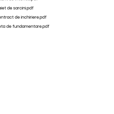
iet de sarcini.pdf
ntract de inchiriere.pdf
ota de fundamentare.pdf