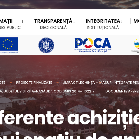
MAȚII
TRANSPARENȚĂ
INTEGRITATEA
M
RES PUBLIC
DECIZIONALĂ
INSTITUȚIONALĂ
CTE
PROIECTE FINALIZATE
„IMPACT LECHINȚA – MĂSURI INTEGRATE P
, JUDEȚUL BISTRIȚA-NĂSĂUD”, COD SMIS 2014+:102217
DOCUMENTE AFERENT
rente achiziție