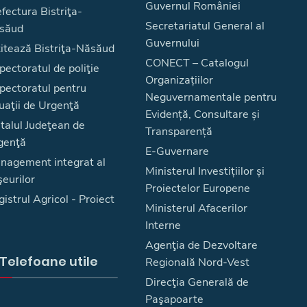
Guvernul României
fectura Bistriţa-
Secretariatul General al
săud
Guvernului
zitează Bistriţa-Năsăud
CONECT – Catalogul
pectoratul de poliţie
Organizațiilor
spectoratul pentru
Neguvernamentale pentru
uaţii de Urgenţă
Evidență, Consultare și
talul Judeţean de
Transparență
genţă
E-Guvernare
nagement integrat al
Ministerul Investițiilor și
eurilor
Proiectelor Europene
istrul Agricol - Proiect
Ministerul Afacerilor
Interne
Agenţia de Dezvoltare
Telefoane utile
Regională Nord-Vest
Direcţia Generală de
Paşapoarte