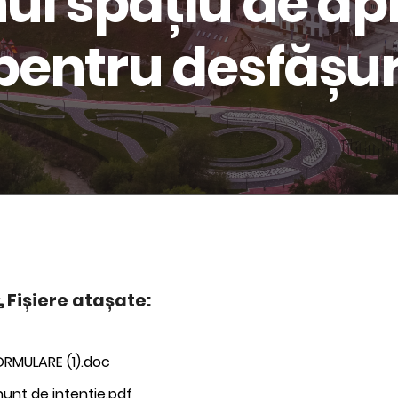
nui spațiu de a
pentru desfășu
Fișiere atașate:
ORMULARE (1).doc
unt de intentie.pdf