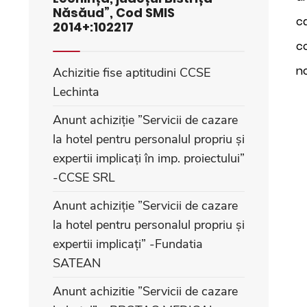
Năsăud”, Cod SMIS
ca
2014+:102217
co
n
Achizitie fise aptitudini CCSE
Lechinta
Anunt achiziție ”Servicii de cazare
la hotel pentru personalul propriu și
expertii implicați în imp. proiectului”
-CCSE SRL
Anunt achiziție ”Servicii de cazare
la hotel pentru personalul propriu și
expertii implicați” -Fundatia
SATEAN
Anunt achizitie ”Servicii de cazare