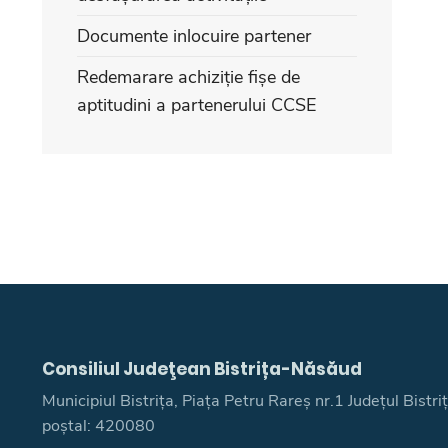
Documente inlocuire partener
Redemarare achiziție fișe de
aptitudini a partenerului CCSE
Consiliul Judeţean Bistrița-Năsăud
Municipiul Bistrița, Piața Petru Rareș nr.1 Județul Bistr
poștal: 420080