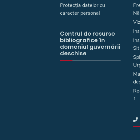
Protecția datelor cu
Pre
caracter personal
Nă
Vi
Ins
Centrul de resurse
bibliografice în
In
domeniul guvernării
Sit
deschise
Spi
Ur
Ma
deş
Reg
1