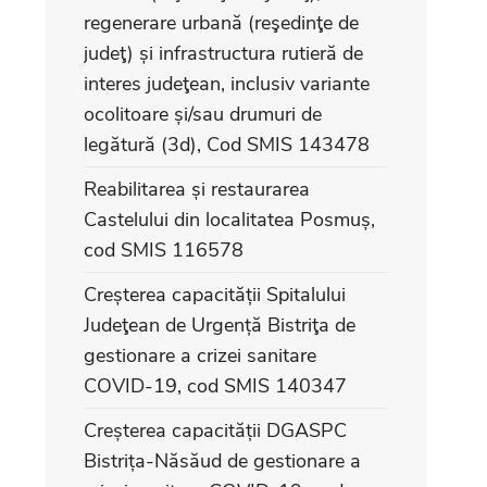
regenerare urbană (reşedinţe de
judeţ) și infrastructura rutieră de
interes judeţean, inclusiv variante
ocolitoare și/sau drumuri de
legătură (3d), Cod SMIS 143478
Reabilitarea și restaurarea
Castelului din localitatea Posmuș,
cod SMIS 116578
Creșterea capacității Spitalului
Judeţean de Urgență Bistriţa de
gestionare a crizei sanitare
COVID-19, cod SMIS 140347
Creșterea capacității DGASPC
Bistrița-Năsăud de gestionare a