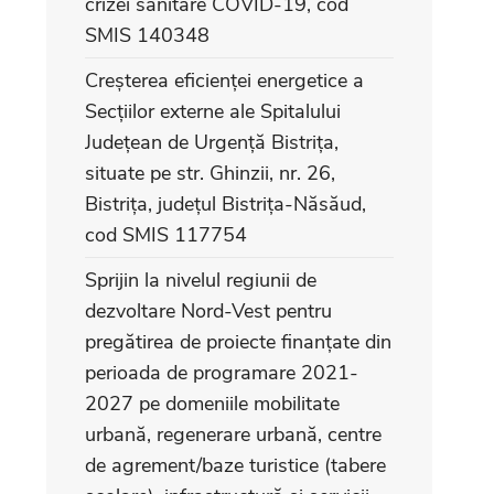
crizei sanitare COVID-19, cod
SMIS 140348
Creșterea eficienței energetice a
Secțiilor externe ale Spitalului
Județean de Urgență Bistrița,
situate pe str. Ghinzii, nr. 26,
Bistrița, județul Bistrița-Năsăud,
cod SMIS 117754
Sprijin la nivelul regiunii de
dezvoltare Nord-Vest pentru
pregătirea de proiecte finanțate din
perioada de programare 2021-
2027 pe domeniile mobilitate
urbană, regenerare urbană, centre
de agrement/baze turistice (tabere