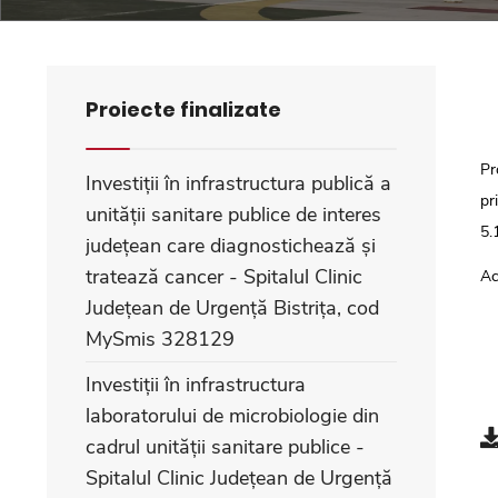
Proiecte finalizate
Pr
Investiții în infrastructura publică a
pr
unității sanitare publice de interes
5.
județean care diagnostichează și
tratează cancer - Spitalul Clinic
Ac
Județean de Urgență Bistrița, cod
MySmis 328129
Investiții în infrastructura
laboratorului de microbiologie din
cadrul unității sanitare publice -
Spitalul Clinic Județean de Urgență