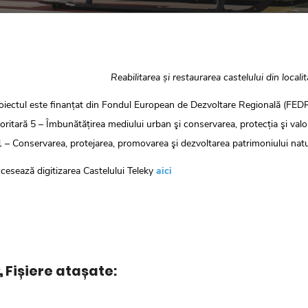
Reabilitarea și restaurarea castelului din loca
oiectul este finanțat din Fondul European de Dezvoltare Regională (FE
ioritară 5 – Îmbunătățirea mediului urban şi conservarea, protecția şi valori
1 – Conservarea, protejarea, promovarea şi dezvoltarea patrimoniului natur
cesează digitizarea Castelului Teleky
aici
Fișiere atașate: