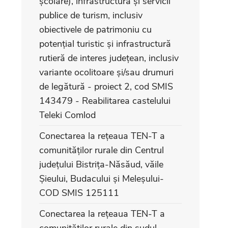
școlare), infrastructură și servicii
publice de turism, inclusiv
obiectivele de patrimoniu cu
potențial turistic și infrastructură
rutieră de interes județean, inclusiv
variante ocolitoare și/sau drumuri
de legătură - proiect 2, cod SMIS
143479 - Reabilitarea castelului
Teleki Comlod
Conectarea la rețeaua TEN-T a
comunităților rurale din Centrul
județului Bistrița-Năsăud, văile
Șieului, Budacului și Meleșului-
COD SMIS 125111
Conectarea la rețeaua TEN-T a