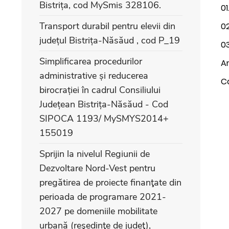
Bistrița, cod MySmis 328106.
01
Transport durabil pentru elevii din
0
județul Bistrița-Năsăud , cod P_19
03
Simplificarea procedurilor
Am
administrative și reducerea
Co
birocrației în cadrul Consiliului
Județean Bistrița-Năsăud - Cod
SIPOCA 1193/ MySMYS2014+
155019
Sprijin la nivelul Regiunii de
Dezvoltare Nord-Vest pentru
pregătirea de proiecte finanţate din
perioada de programare 2021-
2027 pe domeniile mobilitate
urbană (reşedinţe de judeţ),