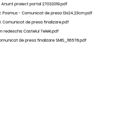
. Anunt proiect portal 27032019.pdf
2. Posmus - Comunicat de presa 13x24,23cm.pdf
. Comunicat de presa finalizare.pdf
 redeschis Castelul Teleki.pdf
municat de presa finalizare SMIS_116578.pdf