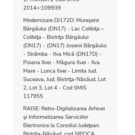
2014+:109939
Modernizare DJ172D: Mureşenii
Bârgăului (DN17) - Lac Colibiţa –
Colibiţa - Bistriţa Bârgăului
(DN17) - (DN17) Josenii Bârgăului
- Strâmba - Ilva Mică (DN17D) -
Poiana Ilvei - Măgura Ilvei - Ilva
Mare - Lunca Ilvei - Limita Jud.
Suceava, Jud. Bistriţa-Năsăud, Lot
2, Lot 3, Lot 4 - Cod SMIS
117955
RAISE: Retro-Digitalizarea Arhivei
şi Informatizarea Serviciilor
Electronice la Consiliul Judeţean
Bistriţa-Năsăud, cod SIPOCA