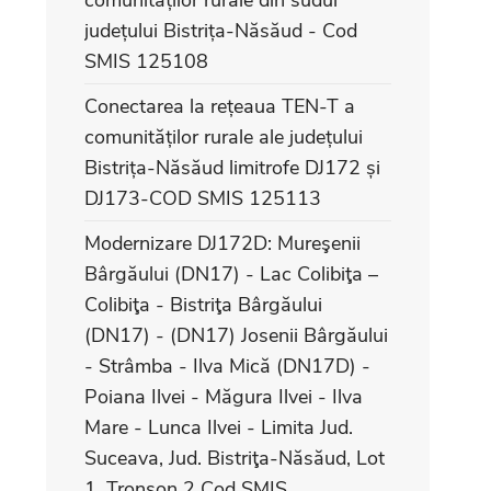
comunităților rurale din sudul
județului Bistrița-Năsăud - Cod
SMIS 125108
Conectarea la rețeaua TEN-T a
comunităților rurale ale județului
Bistrița-Năsăud limitrofe DJ172 și
DJ173-COD SMIS 125113
Modernizare DJ172D: Mureşenii
Bârgăului (DN17) - Lac Colibiţa –
Colibiţa - Bistriţa Bârgăului
(DN17) - (DN17) Josenii Bârgăului
- Strâmba - Ilva Mică (DN17D) -
Poiana Ilvei - Măgura Ilvei - Ilva
Mare - Lunca Ilvei - Limita Jud.
Suceava, Jud. Bistriţa-Năsăud, Lot
1, Tronson 2 Cod SMIS