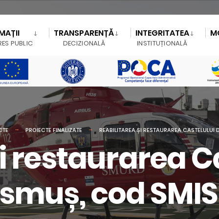
MAȚII
TRANSPARENȚĂ
INTEGRITATEA
M
RES PUBLIC
DECIZIONALĂ
INSTITUȚIONALĂ
CTE
PROIECTE FINALIZATE
REABILITAREA ȘI RESTAURAREA CASTELULUI 
i restaurarea C
osmuș, cod SMIS