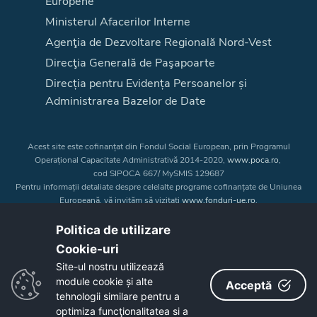
Europene
Ministerul Afacerilor Interne
Agenţia de Dezvoltare Regională Nord-Vest
Direcţia Generală de Paşapoarte
Direcția pentru Evidența Persoanelor și
Administrarea Bazelor de Date
Acest site este cofinanțat din Fondul Social European, prin Programul
Operațional Capacitate Administrativă 2014-2020,
www.poca.ro
,
cod SIPOCA 667/ MySMIS 129687
Pentru informații detaliate despre celelalte programe cofinanțate de Uniunea
Europeană, vă invităm să vizitați
www.fonduri-ue.ro
.
Conținutul acestui site web nu reprezintă în mod obligatoriu poziția oficială
a Uniunii Europene. Întreaga responsabilitate asupra
Politica de utilizare
corectitudinii și coerenței informațiilor prezentate revine inițiatorilor site-ului
Cookie-uri‎
web.
Site-ul nostru utilizează
module cookie și alte
Acceptă
Copyright © 2026 - Consiliul Judeţean Bistrița-Năsăud
tehnologii similare pentru a
optimiza funcţionalitatea si a