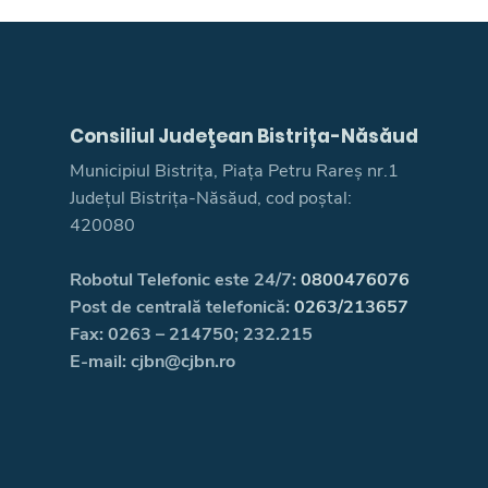
Consiliul Judeţean Bistrița-Năsăud
Municipiul Bistrița, Piața Petru Rareș nr.1
Județul Bistrița-Năsăud, cod poștal:
420080
Robotul Telefonic este 24/7:
0800476076
Post de centrală telefonică:
0263/213657
Fax: 0263 – 214750; 232.215
E-mail: cjbn@cjbn.ro