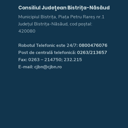
Consiliul Judeţean Bistrița-Năsăud
Municipiul Bistrița, Piața Petru Rareș nr.1
Județul Bistrița-Năsăud, cod poștal:
420080
Robotul Telefonic este 24/7:
0800476076
Post de centrală telefonică:
0263/213657
Fax: 0263 – 214750; 232.215
E-mail: cjbn@cjbn.ro