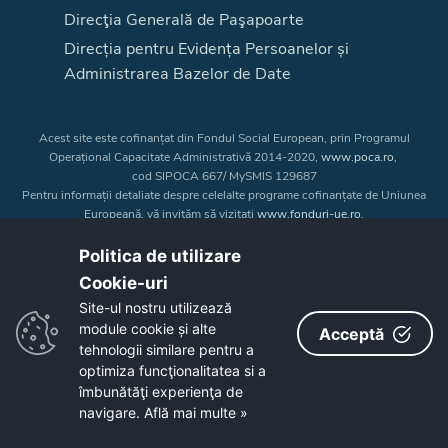
Direcţia Generală de Paşapoarte
Direcția pentru Evidența Persoanelor și
Administrarea Bazelor de Date
Acest site este cofinanțat din Fondul Social European, prin Programul
Operațional Capacitate Administrativă 2014-2020,
www.poca.ro
,
cod SIPOCA 667/ MySMIS 129687
Pentru informații detaliate despre celelalte programe cofinanțate de Uniunea
Europeană, vă invităm să vizitați
www.fonduri-ue.ro
.
Conținutul acestui site web nu reprezintă în mod obligatoriu poziția oficială
a Uniunii Europene. Întreaga responsabilitate asupra
Politica de utilizare
corectitudinii și coerenței informațiilor prezentate revine inițiatorilor site-ului
Cookie-uri‎
web.
Site-ul nostru utilizează
module cookie și alte
Acceptă
Copyright © 2026 - Consiliul Judeţean Bistrița-Năsăud
tehnologii similare pentru a
optimiza funcţionalitatea si a
îmbunătăţi experienţa de
navigare.
Află mai multe »