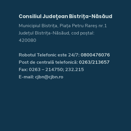
Consiliul Judeţean Bistrița-Năsăud
Municipiul Bistrița, Piața Petru Rareș nr.1
Județul Bistrița-Năsăud, cod poștal:
420080
Robotul Telefonic este 24/7:
0800476076
Post de centrală telefonică:
0263/213657
Fax: 0263 – 214750; 232.215
E-mail: cjbn@cjbn.ro