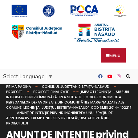
MENU
Select Language
▼
PRIMA PAGINĂ
CONSILIUL JUDEȚEAN BISTRIȚA-NĂSĂUD
PROIECTE
PROIECTE FINALIZATE
„IMPACT LECHINȚA – MĂSURI
INTEGRATE PENTRU ÎMBUNĂTĂȚIREA SITUAȚIEI SOCIO-ECONOMICE A
PERSOANELOR DEFAVORIZATE DIN COMUNITĂȚILE MARGINALIZATE ALE
COMUNEI LECHINȚA, JUDEȚUL BISTRIȚA-NĂSĂUD”, COD SMIS 2014+:102217
ANUNȚ DE INTENȚIE PRIVIND ÎNCHIRIEREA UNUI SPAȚIU DE
APROXIMATIV 130 MP UNDE SE VOR DESFĂȘURA ACTIVITĂȚILE
PROIECTULUI
ANUNȚ DE INTENȚIE privind