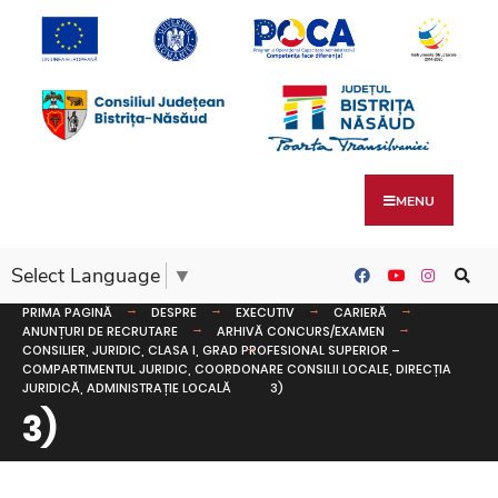
MENU
Select Language
▼
PRIMA PAGINĂ
DESPRE
EXECUTIV
CARIERĂ
ANUNȚURI DE RECRUTARE
ARHIVĂ CONCURS/EXAMEN
CONSILIER, JURIDIC, CLASA I, GRAD PROFESIONAL SUPERIOR –
COMPARTIMENTUL JURIDIC, COORDONARE CONSILII LOCALE, DIRECȚIA
JURIDICĂ, ADMINISTRAȚIE LOCALĂ
3)
3)