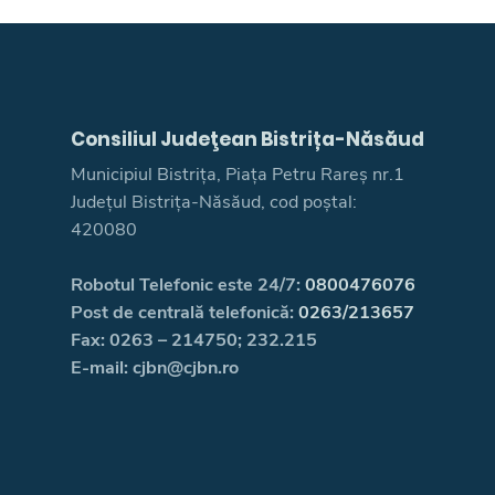
Consiliul Judeţean Bistrița-Năsăud
Municipiul Bistrița, Piața Petru Rareș nr.1
Județul Bistrița-Năsăud, cod poștal:
420080
Robotul Telefonic este 24/7:
0800476076
Post de centrală telefonică:
0263/213657
Fax: 0263 – 214750; 232.215
E-mail: cjbn@cjbn.ro