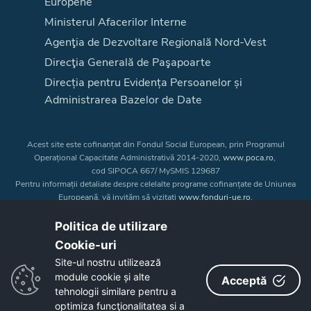
Europene
Ministerul Afacerilor Interne
Agenţia de Dezvoltare Regională Nord-Vest
Direcţia Generală de Paşapoarte
Direcția pentru Evidența Persoanelor și
Administrarea Bazelor de Date
Acest site este cofinanțat din Fondul Social European, prin Programul
Operațional Capacitate Administrativă 2014-2020,
www.poca.ro
,
cod SIPOCA 667/ MySMIS 129687
Pentru informații detaliate despre celelalte programe cofinanțate de Uniunea
Europeană, vă invităm să vizitați
www.fonduri-ue.ro
.
Conținutul acestui site web nu reprezintă în mod obligatoriu poziția oficială
a Uniunii Europene. Întreaga responsabilitate asupra
Politica de utilizare
corectitudinii și coerenței informațiilor prezentate revine inițiatorilor site-ului
Cookie-uri‎
web.
Site-ul nostru utilizează
module cookie și alte
Acceptă
Copyright © 2026 - Consiliul Judeţean Bistrița-Năsăud
tehnologii similare pentru a
optimiza funcţionalitatea si a