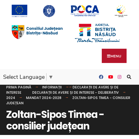
MENU
Select Language
▼
PRIMA PAGINĂ
INFORMAȚII
DECLARAȚII DE AVERE ȘI DE
INTERESE
DECLARAȚII DE AVERE ȘI DE INTERESE - DELIBERATIV
2024
MANDAT 2024-2028
ZOLTAN-SIPOS TIMEA - CONSILIER
JUDEȚEAN
Zoltan-Sipos Timea -
consilier județean