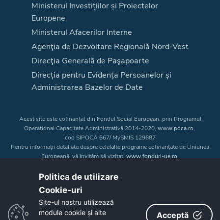
Ministerul Investițiilor și Proiectelor
Europene
Ministerul Afacerilor Interne
Agenţia de Dezvoltare Regională Nord-Vest
Direcţia Generală de Paşapoarte
Direcția pentru Evidența Persoanelor și
Administrarea Bazelor de Date
Acest site este cofinanțat din Fondul Social European, prin Programul
Operațional Capacitate Administrativă 2014-2020,
www.poca.ro
,
cod SIPOCA 667/ MySMIS 129687
Pentru informații detaliate despre celelalte programe cofinanțate de Uniunea
Europeană, vă invităm să vizitați
www.fonduri-ue.ro
.
Conținutul acestui site web nu reprezintă în mod obligatoriu poziția oficială
a Uniunii Europene. Întreaga responsabilitate asupra
Politica de utilizare
corectitudinii și coerenței informațiilor prezentate revine inițiatorilor site-ului
Cookie-uri‎
web.
Site-ul nostru utilizează
module cookie și alte
Acceptă
Copyright © 2026 - Consiliul Judeţean Bistrița-Năsăud