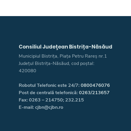
Consiliul Judeţean Bistrița-Năsăud
Municipiul Bistrița, Piața Petru Rareș nr.1
Județul Bistrița-Năsăud, cod poștal:
420080
Robotul Telefonic este 24/7:
0800476076
Post de centrală telefonică:
0263/213657
Fax: 0263 – 214750; 232.215
E-mail: cjbn@cjbn.ro