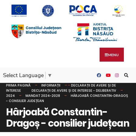
MENU
Select Language
▼
PRIMA PAGINĂ
INFORMAȚII
DECLARAȚII DE AVERE ȘI DE
INTERESE
DECLARAȚII DE AVERE ȘI DE INTERESE - DELIBERATIV
2024
MANDAT 2024-2028
HÂRJOABĂ CONSTANTIN-DRAGOȘ
- CONSILIER JUDEȚEAN
Hârjoabă Constantin-
Dragoș - consilier județean