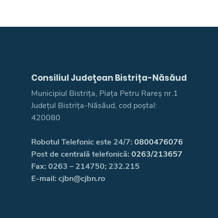
Consiliul Judeţean Bistrița-Năsăud
Municipiul Bistrița, Piața Petru Rareș nr.1
Județul Bistrița-Năsăud, cod poștal:
420080
Robotul Telefonic este 24/7:
0800476076
Post de centrală telefonică:
0263/213657
Fax: 0263 – 214750; 232.215
E-mail: cjbn@cjbn.ro