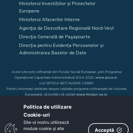
Ministerul Investițiilor și Proiectelor
Europene
Ministerul Afacerilor Interne
Agenţia de Dezvoltare Regională Nord-Vest
Direcţia Generală de Paşapoarte
Direcția pentru Evidența Persoanelor și
Administrarea Bazelor de Date
Acest site este cofinanțat din Fondul Social European, prin Programul
Operațional Capacitate Administrativă 2014-2020,
www.poca.ro
,
cod SIPOCA 667/ MySMIS 129687
Pentru informații detaliate despre celelalte programe cofinanțate de Uniunea
Europeană, vă invităm să vizitați
www.fonduri-ue.ro
.
Conținutul acestui site web nu reprezintă în mod obligatoriu poziția oficială
a Uniunii Europene. Întreaga responsabilitate asupra
Politica de utilizare
corectitudinii și coerenței informațiilor prezentate revine inițiatorilor site-ului
Cookie-uri‎
web.
Site-ul nostru utilizează
module cookie și alte
Acceptă
Copyright © 2026 - Consiliul Judeţean Bistrița-Năsăud