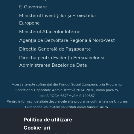
E-Guvernare
Ministerul Investițiilor și Proiectelor
Europene
Ministerul Afacerilor Interne
Agenţia de Dezvoltare Regională Nord-Vest
Direcţia Generală de Paşapoarte
Direcția pentru Evidența Persoanelor și
Administrarea Bazelor de Date
Acest site este cofinanțat din Fondul Social European, prin Programul
Operațional Capacitate Administrativă 2014-2020,
www.poca.ro
,
cod SIPOCA 667/ MySMIS 129687
Pentru informații detaliate despre celelalte programe cofinanțate de Uniunea
Europeană, vă invităm să vizitați
www.fonduri-ue.ro
.
Conținutul acestui site web nu reprezintă în mod obligatoriu poziția oficială
a Uniunii Europene. Întreaga responsabilitate asupra
Politica de utilizare
corectitudinii și coerenței informațiilor prezentate revine inițiatorilor site-ului
Cookie-uri‎
web.