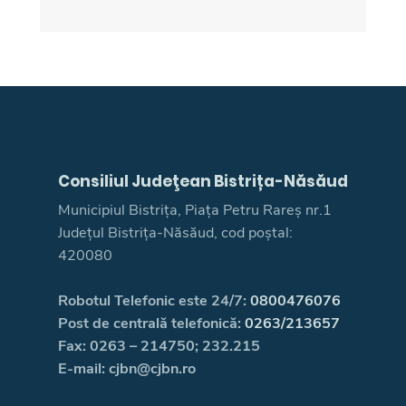
Consiliul Judeţean Bistrița-Năsăud
Municipiul Bistrița, Piața Petru Rareș nr.1
Județul Bistrița-Năsăud, cod poștal:
420080
Robotul Telefonic este 24/7:
0800476076
Post de centrală telefonică:
0263/213657
Fax: 0263 – 214750; 232.215
E-mail: cjbn@cjbn.ro