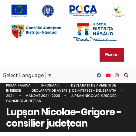
MENU
Select Language
▼
PRIMA PAGINĂ
INFORMAȚII
DECLARAȚII DE AVERE ȘI DE
INTERESE
DECLARAȚII DE AVERE ȘI DE INTERESE - DELIBERATIV
2024
MANDAT 2024-2028
LUPȘAN NICOLAE-GRIGORE -
CONSILIER JUDEȚEAN
Lupșan Nicolae-Grigore -
consilier județean