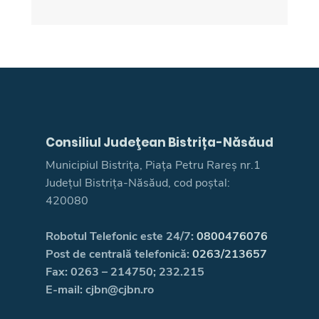
Consiliul Judeţean Bistrița-Năsăud
Municipiul Bistrița, Piața Petru Rareș nr.1
Județul Bistrița-Năsăud, cod poștal:
420080
Robotul Telefonic este 24/7:
0800476076
Post de centrală telefonică:
0263/213657
Fax: 0263 – 214750; 232.215
E-mail: cjbn@cjbn.ro