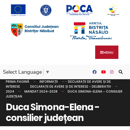
MENU
Select Language
▼
PRIMA PAGINĂ
INFORMAȚII
DECLARAȚII DE AVERE ȘI DE
INTERESE
DECLARAȚII DE AVERE ȘI DE INTERESE - DELIBERATIV
2024
MANDAT 2024-2028
DUCA SIMONA-ELENA - CONSILIER
JUDEȚEAN
Duca Simona-Elena -
consilier județean