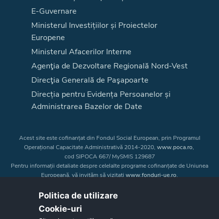
E-Guvernare
Ministerul Investițiilor și Proiectelor
Europene
Ministerul Afacerilor Interne
Agenţia de Dezvoltare Regională Nord-Vest
Direcţia Generală de Paşapoarte
Direcția pentru Evidența Persoanelor și
Administrarea Bazelor de Date
Acest site este cofinanțat din Fondul Social European, prin Programul
Operațional Capacitate Administrativă 2014-2020,
www.poca.ro
,
cod SIPOCA 667/ MySMIS 129687
Pentru informații detaliate despre celelalte programe cofinanțate de Uniunea
Europeană, vă invităm să vizitați
www.fonduri-ue.ro
.
Conținutul acestui site web nu reprezintă în mod obligatoriu poziția oficială
a Uniunii Europene. Întreaga responsabilitate asupra
Politica de utilizare
corectitudinii și coerenței informațiilor prezentate revine inițiatorilor site-ului
Cookie-uri‎
web.