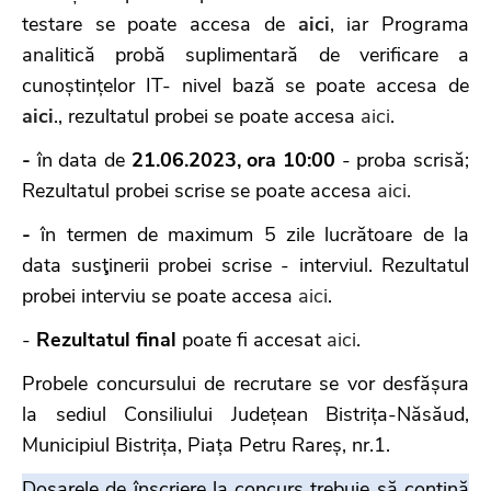
testare se poate accesa de
aici
, iar Programa
analitică probă suplimentară de verificare a
cunoștințelor IT- nivel bază se poate accesa de
aici
., rezultatul probei se poate accesa
aici
.
-
în data de
21.06.2023, ora 10:00
- proba scrisă;
Rezultatul probei scrise se poate accesa
aici.
-
în termen de maximum 5 zile lucrătoare de la
data susţinerii probei scrise - interviul. Rezultatul
probei interviu se poate accesa
aici
.
-
Rezultatul final
poate fi accesat
aici
.
Probele concursului de recrutare se vor desfășura
la sediul Consiliului Județean Bistrița-Năsăud,
Municipiul Bistrița, Piața Petru Rareș, nr.1.
Dosarele de înscriere la concurs trebuie să conțină