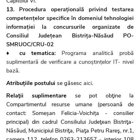
Capitolul VI.
13.
Procedura operațională privind testarea
competențelor specifice în domeniul tehnologiei
informației la concursurile organizate de
Consiliul Județean Bistrița-Năsăud PO-
SMRUOC/CRU-02
♦ cu tematica:
Programa analitică probă
suplimentară de verificare a cunoștințelor IT- nivel
bază
.
Atribuțiile postului
se găsesc
aici
.
Relaţii suplimentare
se pot obţine la
Compartimentul resurse umane (persoană de
contact: Someșan Felicia-Voichița - consilier
principal) din cadrul Consiliului Judeţean Bistriţa-
Năsăud, Municipiul Bistriţa, Piaţa Petru Rareş, nr.1,
camera 112, telefon 0263-213657 - interior 108