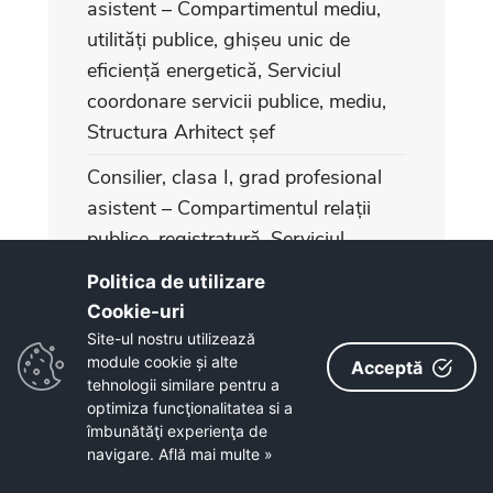
asistent – Compartimentul mediu,
utilități publice, ghișeu unic de
eficiență energetică, Serviciul
coordonare servicii publice, mediu,
Structura Arhitect șef
Consilier, clasa I, grad profesional
asistent – Compartimentul relații
publice, registratură, Serviciul
coordonare instituții subordonate,
Politica de utilizare
relații publice, Direcția juridică,
Cookie-uri‎
administrație locală
Site-ul nostru utilizează
module cookie și alte
Acceptă
Consilier juridic, clasa I, grad
tehnologii similare pentru a
profesional debutant –
optimiza funcţionalitatea si a
îmbunătăţi experienţa de
Compartimentul administrare
navigare.
Află mai multe »
domeniu public și privat, Serviciul