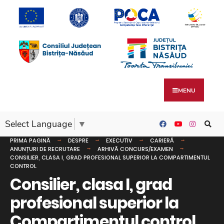
MENU
Select Language
▼
PRIMA PAGINĂ
DESPRE
EXECUTIV
CARIERĂ
ANUNȚURI DE RECRUTARE
ARHIVĂ CONCURS/EXAMEN
CONSILIER, CLASA I, GRAD PROFESIONAL SUPERIOR LA COMPARTIMENTUL
CONTROL
Consilier, clasa I, grad
profesional superior la
Compartimentul control