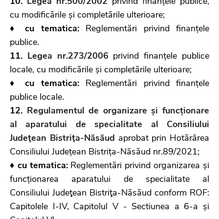
10.
Legea nr.500/2002
privind finanțele publice,
cu modificările și completările ulterioare;
♦ cu tematica:
Reglementări privind finanțele
publice.
11.
Legea nr.273/2006
privind finanțele publice
locale, cu modificările și completările ulterioare;
♦ cu tematica:
Reglementări privind finanțele
publice locale.
12.
Regulamentul de organizare și funcționare
al aparatului de specialitate al Consiliului
Judeţean Bistriţa-Năsăud
aprobat prin Hotărârea
Consiliului Județean Bistrița-Năsăud nr.89/2021;
♦ cu tematica:
Reglementări privind organizarea și
funcționarea aparatului de specialitate al
Consiliului Judeţean Bistriţa-Năsăud conform ROF:
Capitolele I-IV, Capitolul V - Sectiunea a 6-a și