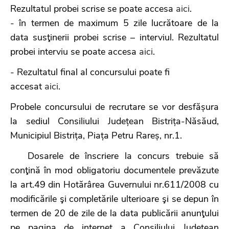
Rezultatul probei scrise se poate accesa
aici
.
- în termen de maximum 5 zile lucrătoare de la
data susţinerii probei scrise – interviul. Rezultatul
probei interviu se poate accesa
aici
.
- Rezultatul final al concursului poate fi
accesat
aici
.
Probele concursului de recrutare se vor desfășura
la sediul Consiliului Județean Bistrița-Năsăud,
Municipiul Bistrița, Piața Petru Rareș, nr.1.
Dosarele de înscriere la concurs trebuie să
conţină în mod obligatoriu documentele prevăzute
la art.49 din Hotărârea Guvernului nr.611/2008 cu
modificările şi completările ulterioare şi se depun în
termen de 20 de zile de la data publicării anunţului
pe pagina de internet a Consiliului Județean