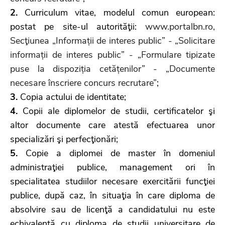
2.
Curriculum vitae, modelul comun european:
postat pe site-ul autorităţii:
www.portalbn.ro,
Secţiunea „Informații de interes public” - „Solicitare
informații de interes public” - „Formulare tipizate
puse la dispoziția cetățenilor” - „Documente
necesare înscriere concurs recrutare”
;
3.
Copia actului de identitate;
4.
Copii ale diplomelor de studii, certificatelor şi
altor documente care atestă efectuarea unor
specializări şi perfecţionări;
5.
Copie a diplomei de master în domeniul
administraţiei publice, management ori în
specialitatea studiilor necesare exercitării funcţiei
publice, după caz, în situaţia în care diploma de
absolvire sau de licenţă a candidatului nu este
echivalentă cu diploma de studii universitare de