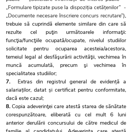
„Formulare tipizate puse la dispoziția cetățenilor” -
„Documente necesare înscriere concurs recrutare”
),
trebuie să cuprindă elemente similare din care să
rezulte cel puţin următoarele informaţii:
funcţia/funcţiile ocupată/ocupate, nivelul studiilor
solicitate pentru ocuparea acesteia/acestora,
temeiul legal al desfăşurării activităţii, vechimea în
muncă acumulată, precum şi vechimea în
specialitatea studiilor;
7.
Extras din registrul general de evidență a
salariaților, datat și certificat pentru conformitate,
dacă este cazul;
8.
Copia adeverinţei care atestă starea de sănătate
corespunzătoare, eliberată cu cel mult 6 luni
anterior derulării concursului de către medicul de
familie al candidatului. Adeverinţa care atestă