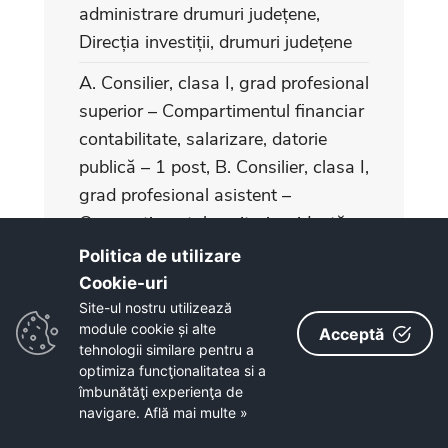
administrare drumuri județene,
Direcția investiții, drumuri județene
A. Consilier, clasa I, grad profesional
superior – Compartimentul financiar
contabilitate, salarizare, datorie
publică – 1 post, B. Consilier, clasa I,
grad profesional asistent –
Compartimentul venituri, evidență
patrimoniu - 1 post
Politica de utilizare
Cookie-uri‎
Auditori, clasa I, gradul profesional
Site-ul nostru utilizează
superior, Compartimentul audit
module cookie și alte
Acceptă
public intern - 2 posturi
tehnologii similare pentru a
optimiza funcţionalitatea si a
Salvator montan, gradul III -
îmbunătăţi experienţa de
navigare.
Află mai multe »
Compartimentul Salvamont Bistrița-
Năsăud, Serviciul coordonare