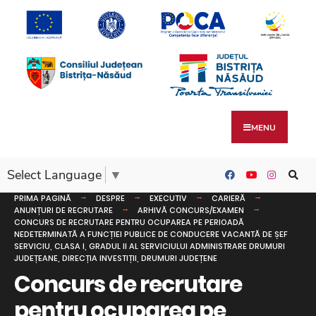
MENU
Select Language
▼
PRIMA PAGINĂ
DESPRE
EXECUTIV
CARIERĂ
ANUNȚURI DE RECRUTARE
ARHIVĂ CONCURS/EXAMEN
CONCURS DE RECRUTARE PENTRU OCUPAREA PE PERIOADĂ
NEDETERMINATĂ A FUNCȚIEI PUBLICE DE CONDUCERE VACANTĂ DE ȘEF
SERVICIU, CLASA I, GRADUL II AL SERVICIULUI ADMINISTRARE DRUMURI
JUDEȚEANE, DIRECȚIA INVESTIȚII, DRUMURI JUDEȚENE
Concurs de recrutare
pentru ocuparea pe