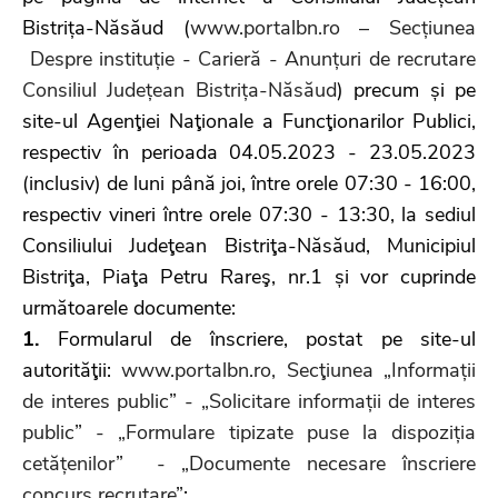
Bistrița-Năsăud (
www.portalbn.ro – Secțiunea
Despre instituție - Carieră - Anunțuri de recrutare
Consiliul Județean Bistrița-Năsăud
) precum și pe
site-ul Agenţiei Naţionale a Funcţionarilor Publici,
respectiv în perioada 04.05.2023 - 23.05.2023
(inclusiv) de luni până joi, între orele 07:30 - 16:00,
respectiv vineri între orele 07:30 - 13:30, la sediul
Consiliului Judeţean Bistriţa-Năsăud, Municipiul
Bistriţa, Piaţa Petru Rareş, nr.1 și vor cuprinde
următoarele documente:
1.
Formularul de înscriere, postat pe site-ul
autorităţii:
www.portalbn.ro, Secţiunea „Informații
de interes public” - „Solicitare informații de interes
public” - „Formulare tipizate puse la dispoziția
cetățenilor” - „Documente necesare înscriere
concurs recrutare”
;