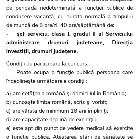
pe perioadă nedeterminată a funcției publice de
conducere vacantă, cu durata normală a timpului
de muncă de 8 ore/zi, 40 ore/săptămână de:
-
șef serviciu, clasa I, gradul II al Serviciului
administrare drumuri județeane, Direcția
investiții, drumuri județene.
Condiţii de participare la concurs:
Poate ocupa o funcţie publică persoana care
îndeplineşte următoarele condiţii:
a) are cetăţenia română şi domiciliul în România;
b) cunoaşte limba română, scris şi vorbit;
c) are vârsta de minimum 18 ani împliniţi;
d) are capacitate deplină de exerciţiu;
e) este apt din punct de vedere medical să exercite
o funcţie publică. Atestarea stării de sănătate se