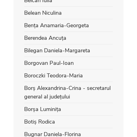
Beican Iulia
Belean Niculina
Bența Anamaria-Georgeta
Berendea Ancuța
Bilegan Daniela-Margareta
Borgovan Paul-Ioan
Boroczki Teodora-Maria
Borș Alexandrina-Crina - secretarul
general al județului
Borșa Luminița
Botiș Rodica
Bugnar Daniela-Florina