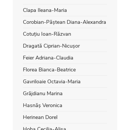
Clapa Ileana-Maria
Corobian-Păștean Diana-Alexandra
Cotuțiu Ioan-Răzvan
Dragată Ciprian-Nicușor
Feier Adriana-Claudia
Florea Bianca-Beatrice
Gavriloaie Octavia-Maria
Grăjdianu Marina
Hasnăș Veronica
Herinean Dorel
Hoha Cecilia-Alisa