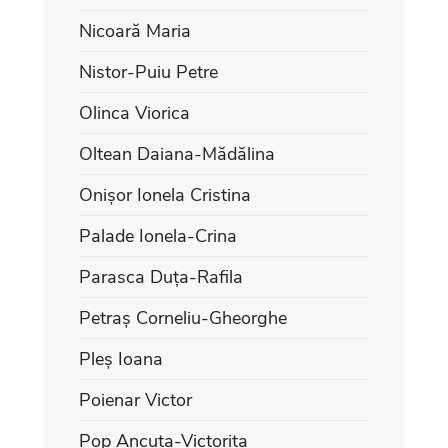
Nicoară Maria
Nistor-Puiu Petre
Olinca Viorica
Oltean Daiana-Mădălina
Onișor Ionela Cristina
Palade Ionela-Crina
Parasca Duța-Rafila
Petraș Corneliu-Gheorghe
Pleș Ioana
Poienar Victor
Pop Ancuța-Victorița