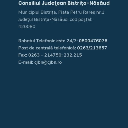
Consiliul Judeţean Bistrița-Năsăud
Municipiul Bistrița, Piața Petru Rareș nr.1
Județul Bistrița-Năsăud, cod poștal:
420080
Robotul Telefonic este 24/7:
0800476076
Post de centrală telefonică:
0263/213657
Fax: 0263 – 214750; 232.215
E-mail: cjbn@cjbn.ro