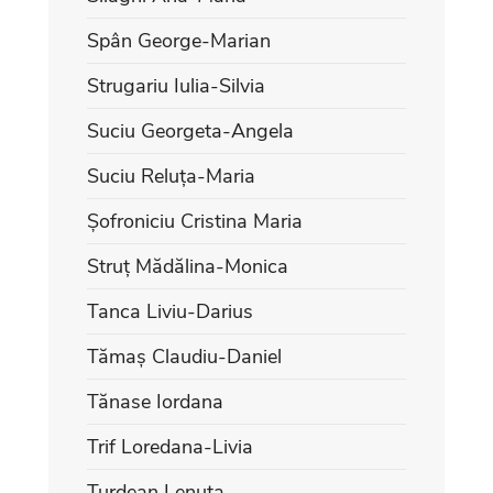
Spân George-Marian
Strugariu Iulia-Silvia
Suciu Georgeta-Angela
Suciu Reluța-Maria
Șofroniciu Cristina Maria
Struț Mădălina-Monica
Tanca Liviu-Darius
Tămaș Claudiu-Daniel
Tănase Iordana
Trif Loredana-Livia
Turdean Lenuța