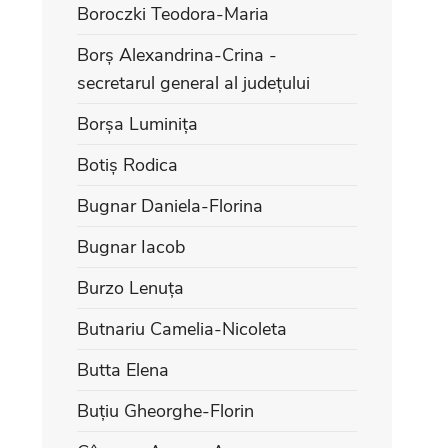
Boroczki Teodora-Maria
Borș Alexandrina-Crina -
secretarul general al județului
Borșa Luminița
Botiș Rodica
Bugnar Daniela-Florina
Bugnar Iacob
Burzo Lenuța
Butnariu Camelia-Nicoleta
Butta Elena
Buțiu Gheorghe-Florin