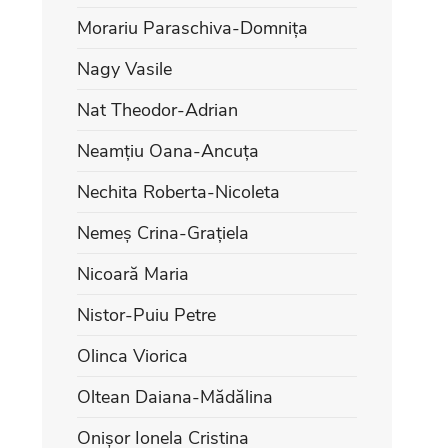
Morariu Paraschiva-Domnița
Nagy Vasile
Nat Theodor-Adrian
Neamțiu Oana-Ancuța
Nechita Roberta-Nicoleta
Nemeș Crina-Grațiela
Nicoară Maria
Nistor-Puiu Petre
Olinca Viorica
Oltean Daiana-Mădălina
Onișor Ionela Cristina