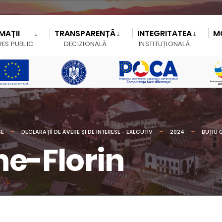
MAȚII
TRANSPARENȚĂ
INTEGRITATEA
M
RES PUBLIC
DECIZIONALĂ
INSTITUȚIONALĂ
SE
DECLARAȚII DE AVERE ȘI DE INTERESE - EXECUTIV
2024
BUȚIU 
he-Florin