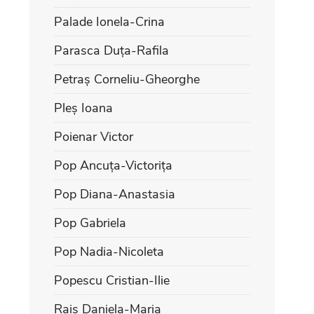
Palade Ionela-Crina
Parasca Duța-Rafila
Petraș Corneliu-Gheorghe
Pleș Ioana
Poienar Victor
Pop Ancuța-Victorița
Pop Diana-Anastasia
Pop Gabriela
Pop Nadia-Nicoleta
Popescu Cristian-Ilie
Rais Daniela-Maria