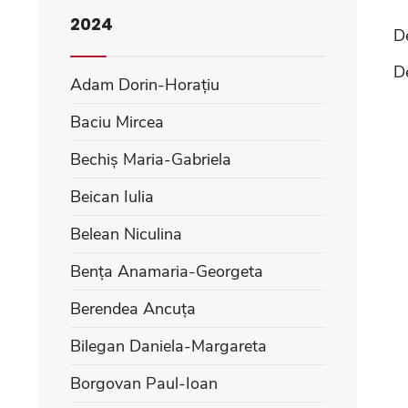
2024
D
D
Adam Dorin-Horațiu
Baciu Mircea
Bechiș Maria-Gabriela
Beican Iulia
Belean Niculina
Bența Anamaria-Georgeta
Berendea Ancuța
Bilegan Daniela-Margareta
Borgovan Paul-Ioan