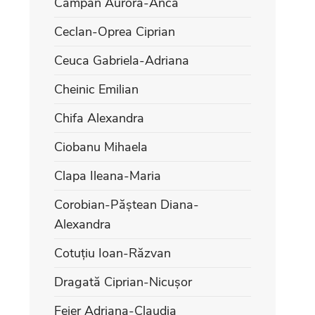
Câmpan Aurora-Anca
Ceclan-Oprea Ciprian
Ceuca Gabriela-Adriana
Cheinic Emilian
Chifa Alexandra
Ciobanu Mihaela
Clapa Ileana-Maria
Corobian-Păștean Diana-
Alexandra
Cotuțiu Ioan-Răzvan
Dragată Ciprian-Nicușor
Feier Adriana-Claudia