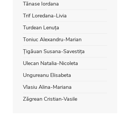
Tănase Iordana
Trif Loredana-Livia
Turdean Lenuța
Toniuc Alexandru-Marian
Țigăuan Susana-Savestița
Ulecan Natalia-Nicoleta
Ungureanu Elisabeta
Vlasiu Alina-Mariana
Zăgrean Cristian-Vasile