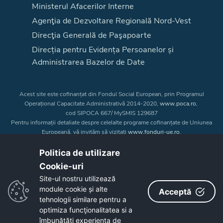
Ministerul Afacerilor Interne
Agenţia de Dezvoltare Regională Nord-Vest
Direcţia Generală de Paşapoarte
Direcția pentru Evidența Persoanelor și
Administrarea Bazelor de Date
Acest site este cofinanțat din Fondul Social European, prin Programul
Operațional Capacitate Administrativă 2014-2020,
www.poca.ro
,
cod SIPOCA 667/ MySMIS 129687
Pentru informații detaliate despre celelalte programe cofinanțate de Uniunea
Europeană, vă invităm să vizitați
www.fonduri-ue.ro
.
Conținutul acestui site web nu reprezintă în mod obligatoriu poziția oficială
a Uniunii Europene. Întreaga responsabilitate asupra
Politica de utilizare
corectitudinii și coerenței informațiilor prezentate revine inițiatorilor site-ului
Cookie-uri‎
web.
Site-ul nostru utilizează
module cookie și alte
Acceptă
Copyright © 2026 - Consiliul Judeţean Bistrița-Năsăud
tehnologii similare pentru a
optimiza funcţionalitatea si a
îmbunătăţi experienţa de