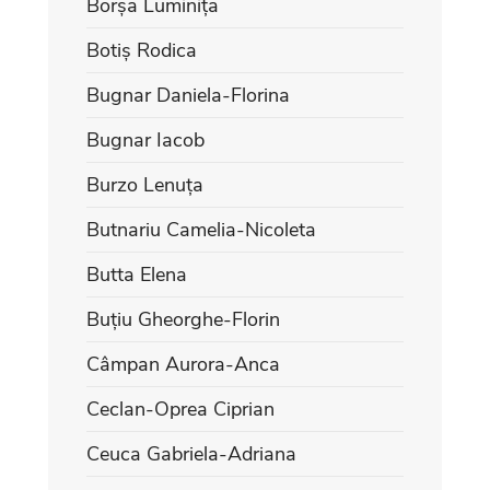
Borșa Luminița
Botiș Rodica
Bugnar Daniela-Florina
Bugnar Iacob
Burzo Lenuța
Butnariu Camelia-Nicoleta
Butta Elena
Buțiu Gheorghe-Florin
Câmpan Aurora-Anca
Ceclan-Oprea Ciprian
Ceuca Gabriela-Adriana