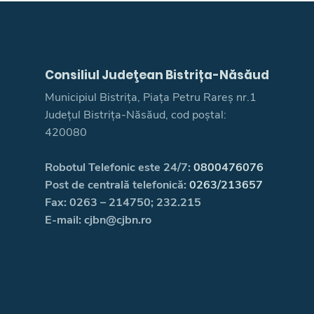
Consiliul Judeţean Bistrița-Năsăud
Municipiul Bistrița, Piața Petru Rareș nr.1
Județul Bistrița-Năsăud, cod poștal:
420080
Robotul Telefonic este 24/7:
0800476076
Post de centrală telefonică:
0263/213657
Fax: 0263 – 214750; 232.215
E-mail: cjbn@cjbn.ro