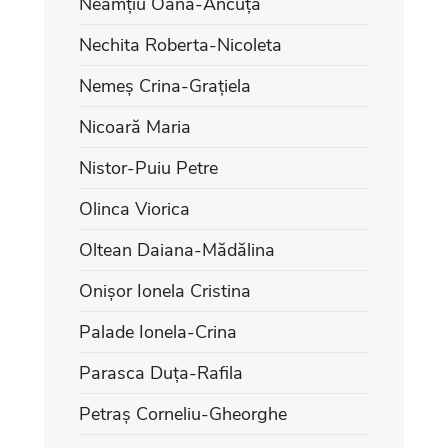
Neamțiu Oana-Ancuța
Nechita Roberta-Nicoleta
Nemeș Crina-Grațiela
Nicoară Maria
Nistor-Puiu Petre
Olinca Viorica
Oltean Daiana-Mădălina
Onișor Ionela Cristina
Palade Ionela-Crina
Parasca Duța-Rafila
Petraș Corneliu-Gheorghe