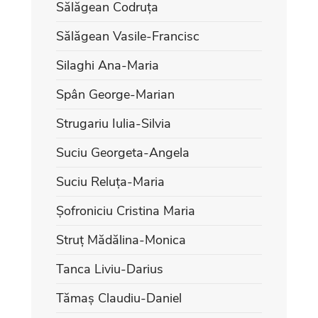
Sălăgean Codruța
Sălăgean Vasile-Francisc
Silaghi Ana-Maria
Spân George-Marian
Strugariu Iulia-Silvia
Suciu Georgeta-Angela
Suciu Reluța-Maria
Șofroniciu Cristina Maria
Struț Mădălina-Monica
Tanca Liviu-Darius
Tămaș Claudiu-Daniel