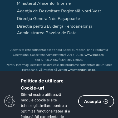
Ministerul Afacerilor Interne
Agenţia de Dezvoltare Regională Nord-Vest
Direcţia Generală de Paşapoarte
Direcția pentru Evidența Persoanelor și
Administrarea Bazelor de Date
Acest site este cofinanțat din Fondul Social European, prin Programul
Operațional Capacitate Administrativă 2014-2020,
www.poca.ro
,
cod SIPOCA 667/ MySMIS 129687
Pentru informații detaliate despre celelalte programe cofinanțate de Uniunea
Europeană, vă invităm să vizitați
www.fonduri-ue.ro
.
Conținutul acestui site web nu reprezintă în mod obligatoriu poziția oficială
a Uniunii Europene. Întreaga responsabilitate asupra
Politica de utilizare
corectitudinii și coerenței informațiilor prezentate revine inițiatorilor site-ului
Cookie-uri‎
web.
Site-ul nostru utilizează
module cookie și alte
Acceptă
Copyright © 2026 - Consiliul Judeţean Bistrița-Năsăud
tehnologii similare pentru a
optimiza funcţionalitatea si a
îmbunătăţi experienţa de