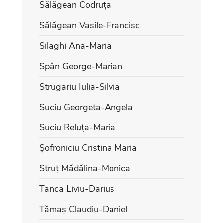
Sălăgean Codruța
Sălăgean Vasile-Francisc
Silaghi Ana-Maria
Spân George-Marian
Strugariu Iulia-Silvia
Suciu Georgeta-Angela
Suciu Reluța-Maria
Șofroniciu Cristina Maria
Struț Mădălina-Monica
Tanca Liviu-Darius
Tămaș Claudiu-Daniel