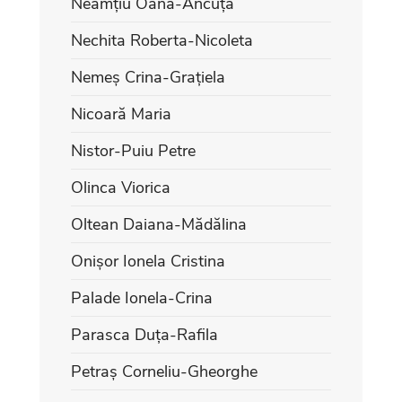
Neamțiu Oana-Ancuța
Nechita Roberta-Nicoleta
Nemeș Crina-Grațiela
Nicoară Maria
Nistor-Puiu Petre
Olinca Viorica
Oltean Daiana-Mădălina
Onișor Ionela Cristina
Palade Ionela-Crina
Parasca Duța-Rafila
Petraș Corneliu-Gheorghe