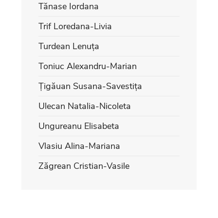
Tănase Iordana
Trif Loredana-Livia
Turdean Lenuța
Toniuc Alexandru-Marian
Țigăuan Susana-Savestița
Ulecan Natalia-Nicoleta
Ungureanu Elisabeta
Vlasiu Alina-Mariana
Zăgrean Cristian-Vasile