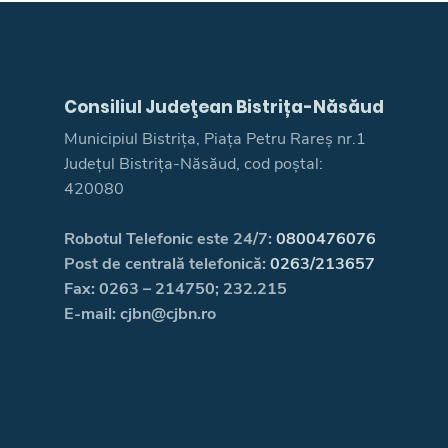
Consiliul Judeţean Bistrița-Năsăud
Municipiul Bistrița, Piața Petru Rareș nr.1
Județul Bistrița-Năsăud, cod poștal:
420080
Robotul Telefonic este 24/7:
0800476076
Post de centrală telefonică:
0263/213657
Fax: 0263 – 214750; 232.215
E-mail: cjbn@cjbn.ro