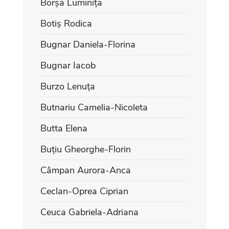
Borșa Luminița
Botiș Rodica
Bugnar Daniela-Florina
Bugnar Iacob
Burzo Lenuța
Butnariu Camelia-Nicoleta
Butta Elena
Buțiu Gheorghe-Florin
Câmpan Aurora-Anca
Ceclan-Oprea Ciprian
Ceuca Gabriela-Adriana