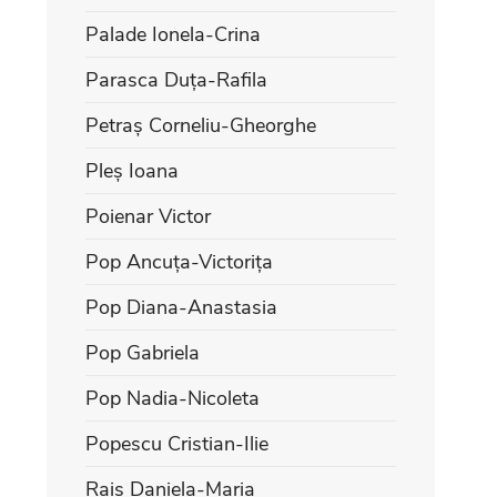
Palade Ionela-Crina
Parasca Duța-Rafila
Petraș Corneliu-Gheorghe
Pleș Ioana
Poienar Victor
Pop Ancuța-Victorița
Pop Diana-Anastasia
Pop Gabriela
Pop Nadia-Nicoleta
Popescu Cristian-Ilie
Rais Daniela-Maria