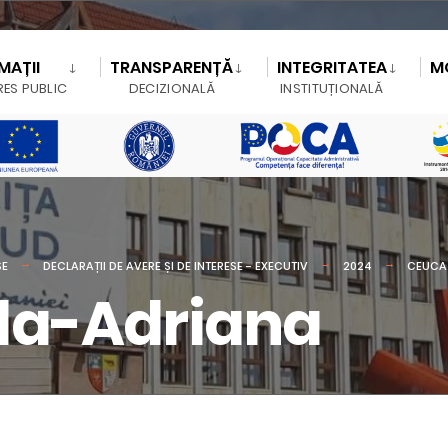
MAȚII
TRANSPARENȚĂ
INTEGRITATEA
M
RES PUBLIC
DECIZIONALĂ
INSTITUȚIONALĂ
SE
DECLARAȚII DE AVERE ȘI DE INTERESE - EXECUTIV
2024
CEUCA
la-Adriana