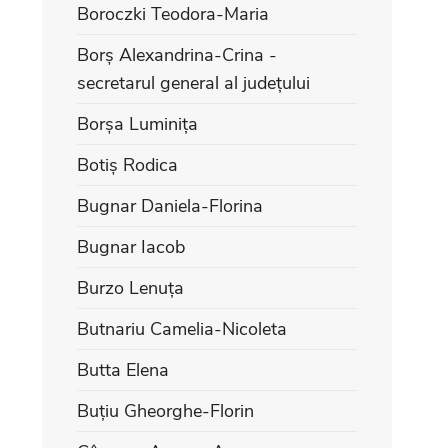
Boroczki Teodora-Maria
Borș Alexandrina-Crina -
secretarul general al județului
Borșa Luminița
Botiș Rodica
Bugnar Daniela-Florina
Bugnar Iacob
Burzo Lenuța
Butnariu Camelia-Nicoleta
Butta Elena
Buțiu Gheorghe-Florin