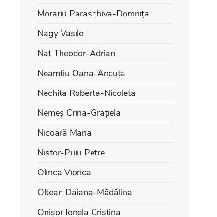
Morariu Paraschiva-Domnița
Nagy Vasile
Nat Theodor-Adrian
Neamțiu Oana-Ancuța
Nechita Roberta-Nicoleta
Nemeș Crina-Grațiela
Nicoară Maria
Nistor-Puiu Petre
Olinca Viorica
Oltean Daiana-Mădălina
Onișor Ionela Cristina