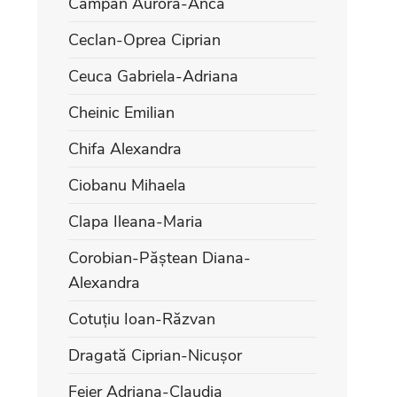
Câmpan Aurora-Anca
Ceclan-Oprea Ciprian
Ceuca Gabriela-Adriana
Cheinic Emilian
Chifa Alexandra
Ciobanu Mihaela
Clapa Ileana-Maria
Corobian-Păștean Diana-
Alexandra
Cotuțiu Ioan-Răzvan
Dragată Ciprian-Nicușor
Feier Adriana-Claudia