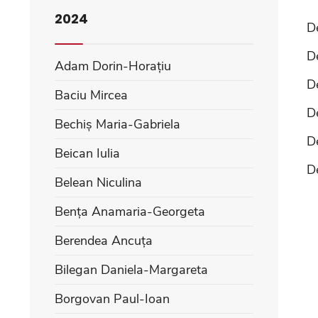
2024
D
D
Adam Dorin-Horațiu
De
Baciu Mircea
De
Bechiș Maria-Gabriela
De
Beican Iulia
De
Belean Niculina
Bența Anamaria-Georgeta
Berendea Ancuța
Bilegan Daniela-Margareta
Borgovan Paul-Ioan