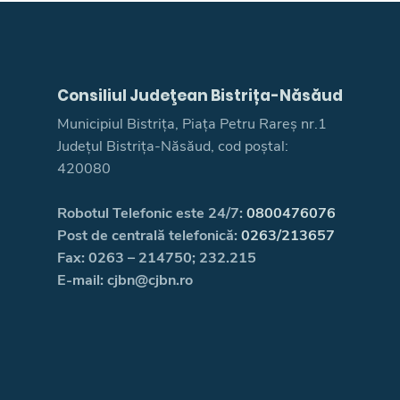
Consiliul Judeţean Bistrița-Năsăud
Municipiul Bistrița, Piața Petru Rareș nr.1
Județul Bistrița-Năsăud, cod poștal:
420080
Robotul Telefonic este 24/7:
0800476076
Post de centrală telefonică:
0263/213657
Fax: 0263 – 214750; 232.215
E-mail: cjbn@cjbn.ro