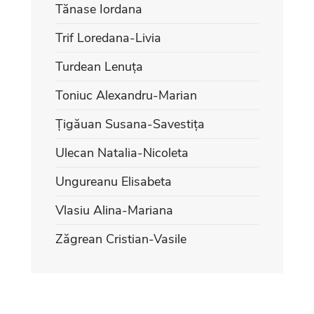
Tănase Iordana
Trif Loredana-Livia
Turdean Lenuța
Toniuc Alexandru-Marian
Țigăuan Susana-Savestița
Ulecan Natalia-Nicoleta
Ungureanu Elisabeta
Vlasiu Alina-Mariana
Zăgrean Cristian-Vasile