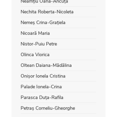
Neamțiu Oana-Ancuța
Nechita Roberta-Nicoleta
Nemeș Crina-Grațiela
Nicoară Maria
Nistor-Puiu Petre
Olinca Viorica
Oltean Daiana-Mădălina
Onișor Ionela Cristina
Palade Ionela-Crina
Parasca Duța-Rafila
Petraș Corneliu-Gheorghe