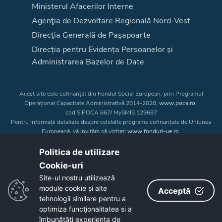
Ministerul Afacerilor Interne
Agenţia de Dezvoltare Regională Nord-Vest
Direcţia Generală de Paşapoarte
Direcția pentru Evidența Persoanelor și
Administrarea Bazelor de Date
Acest site este cofinanțat din Fondul Social European, prin Programul
Operațional Capacitate Administrativă 2014-2020,
www.poca.ro
,
cod SIPOCA 667/ MySMIS 129687
Pentru informații detaliate despre celelalte programe cofinanțate de Uniunea
Europeană, vă invităm să vizitați
www.fonduri-ue.ro
.
Conținutul acestui site web nu reprezintă în mod obligatoriu poziția oficială
a Uniunii Europene. Întreaga responsabilitate asupra
Politica de utilizare
corectitudinii și coerenței informațiilor prezentate revine inițiatorilor site-ului
Cookie-uri‎
web.
Site-ul nostru utilizează
module cookie și alte
Acceptă
Copyright © 2026 - Consiliul Judeţean Bistrița-Năsăud
tehnologii similare pentru a
optimiza funcţionalitatea si a
îmbunătăţi experienţa de