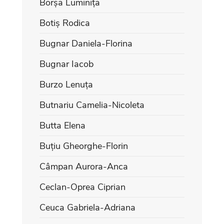
Borșa Luminița
Botiș Rodica
Bugnar Daniela-Florina
Bugnar Iacob
Burzo Lenuța
Butnariu Camelia-Nicoleta
Butta Elena
Buțiu Gheorghe-Florin
Câmpan Aurora-Anca
Ceclan-Oprea Ciprian
Ceuca Gabriela-Adriana