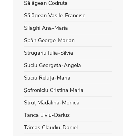
Sălăgean Codruța
Sălăgean Vasile-Francisc
Silaghi Ana-Maria
Spân George-Marian
Strugariu Iulia-Silvia
Suciu Georgeta-Angela
Suciu Reluța-Maria
Șofroniciu Cristina Maria
Struț Mădălina-Monica
Tanca Liviu-Darius
Tămaș Claudiu-Daniel