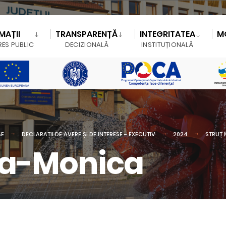
MAȚII
TRANSPARENȚĂ
INTEGRITATEA
M
RES PUBLIC
DECIZIONALĂ
INSTITUȚIONALĂ
SE
DECLARAȚII DE AVERE ȘI DE INTERESE - EXECUTIV
2024
STRUȚ
na-Monica