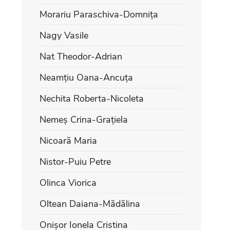
Morariu Paraschiva-Domnița
Nagy Vasile
Nat Theodor-Adrian
Neamțiu Oana-Ancuța
Nechita Roberta-Nicoleta
Nemeș Crina-Grațiela
Nicoară Maria
Nistor-Puiu Petre
Olinca Viorica
Oltean Daiana-Mădălina
Onișor Ionela Cristina