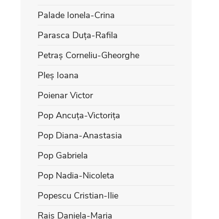
Palade Ionela-Crina
Parasca Duța-Rafila
Petraș Corneliu-Gheorghe
Pleș Ioana
Poienar Victor
Pop Ancuța-Victorița
Pop Diana-Anastasia
Pop Gabriela
Pop Nadia-Nicoleta
Popescu Cristian-Ilie
Rais Daniela-Maria