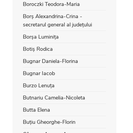
Boroczki Teodora-Maria
Borș Alexandrina-Crina -
secretarul general al județului
Borșa Luminița
Botiș Rodica
Bugnar Daniela-Florina
Bugnar Iacob
Burzo Lenuța
Butnariu Camelia-Nicoleta
Butta Elena
Buțiu Gheorghe-Florin