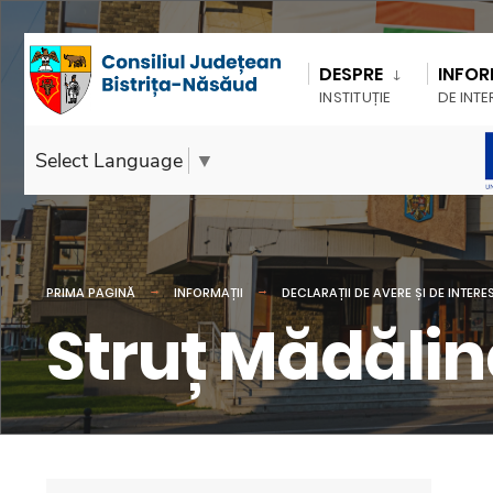
DESPRE
INFOR
INSTITUȚIE
DE INTE
Select Language
▼
PRIMA PAGINĂ
INFORMAȚII
DECLARAȚII DE AVERE ȘI DE INTERE
Struț Mădăli