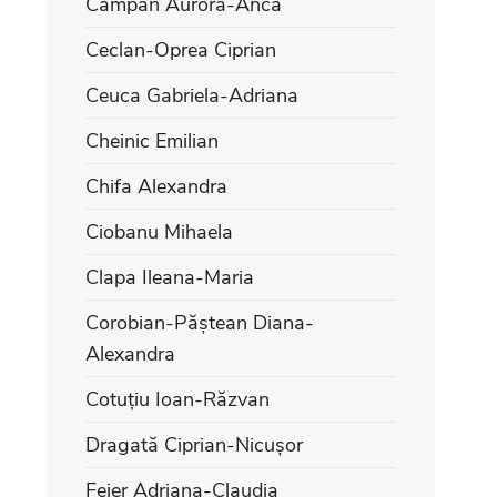
Câmpan Aurora-Anca
Ceclan-Oprea Ciprian
Ceuca Gabriela-Adriana
Cheinic Emilian
Chifa Alexandra
Ciobanu Mihaela
Clapa Ileana-Maria
Corobian-Păștean Diana-
Alexandra
Cotuțiu Ioan-Răzvan
Dragată Ciprian-Nicușor
Feier Adriana-Claudia