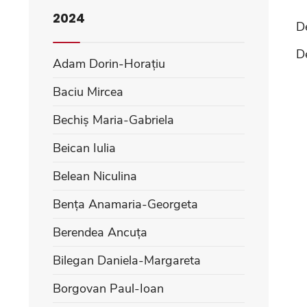
2024
D
D
Adam Dorin-Horațiu
Baciu Mircea
Bechiș Maria-Gabriela
Beican Iulia
Belean Niculina
Bența Anamaria-Georgeta
Berendea Ancuța
Bilegan Daniela-Margareta
Borgovan Paul-Ioan