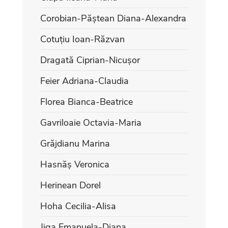
Corobian-Păștean Diana-Alexandra
Cotuțiu Ioan-Răzvan
Dragată Ciprian-Nicușor
Feier Adriana-Claudia
Florea Bianca-Beatrice
Gavriloaie Octavia-Maria
Grăjdianu Marina
Hasnăș Veronica
Herinean Dorel
Hoha Cecilia-Alisa
Jiga Emanuela-Diana