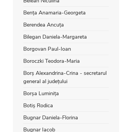
Belean Niculina
Bența Anamaria-Georgeta
Berendea Ancuța
Bilegan Daniela-Margareta
Borgovan Paul-Ioan
Boroczki Teodora-Maria
Borș Alexandrina-Crina - secretarul
general al județului
Borșa Luminița
Botiș Rodica
Bugnar Daniela-Florina
Bugnar Iacob