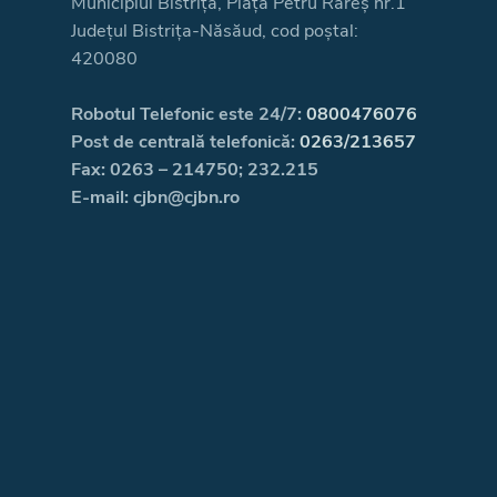
Municipiul Bistrița, Piața Petru Rareș nr.1
Județul Bistrița-Năsăud, cod poștal:
420080
Robotul Telefonic este 24/7:
0800476076
Post de centrală telefonică:
0263/213657
Fax: 0263 – 214750; 232.215
E-mail: cjbn@cjbn.ro