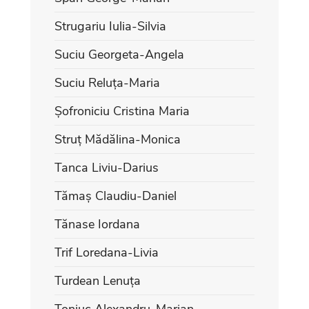
Strugariu Iulia-Silvia
Suciu Georgeta-Angela
Suciu Reluța-Maria
Șofroniciu Cristina Maria
Struț Mădălina-Monica
Tanca Liviu-Darius
Tămaș Claudiu-Daniel
Tănase Iordana
Trif Loredana-Livia
Turdean Lenuța
Toniuc Alexandru-Marian