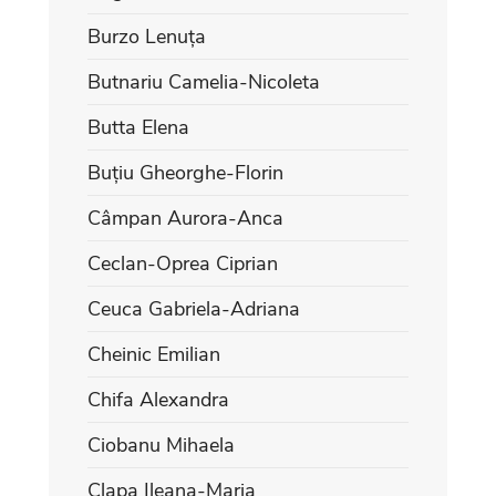
Burzo Lenuța
Butnariu Camelia-Nicoleta
Butta Elena
Buțiu Gheorghe-Florin
Câmpan Aurora-Anca
Ceclan-Oprea Ciprian
Ceuca Gabriela-Adriana
Cheinic Emilian
Chifa Alexandra
Ciobanu Mihaela
Clapa Ileana-Maria