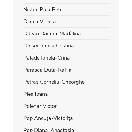
Nistor-Puiu Petre
Olinca Viorica
Oltean Daiana-Mădălina
Onișor Ionela Cristina
Palade Ionela-Crina
Parasca Duța-Rafila
Petraș Corneliu-Gheorghe
Pleș Ioana
Poienar Victor
Pop Ancuța-Victorița
Pop Diana-Anastasia