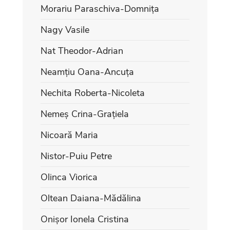
Morariu Paraschiva-Domnița
Nagy Vasile
Nat Theodor-Adrian
Neamțiu Oana-Ancuța
Nechita Roberta-Nicoleta
Nemeș Crina-Grațiela
Nicoară Maria
Nistor-Puiu Petre
Olinca Viorica
Oltean Daiana-Mădălina
Onișor Ionela Cristina