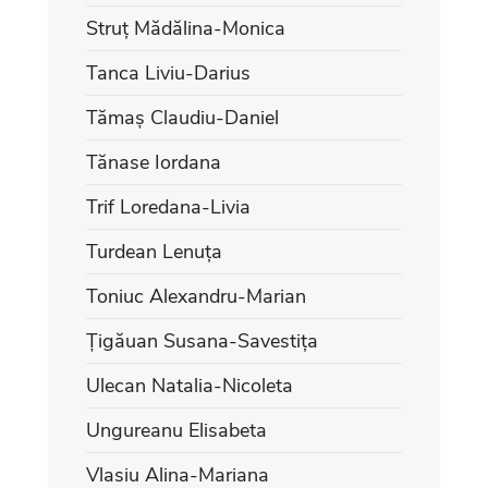
Struț Mădălina-Monica
Tanca Liviu-Darius
Tămaș Claudiu-Daniel
Tănase Iordana
Trif Loredana-Livia
Turdean Lenuța
Toniuc Alexandru-Marian
Țigăuan Susana-Savestița
Ulecan Natalia-Nicoleta
Ungureanu Elisabeta
Vlasiu Alina-Mariana