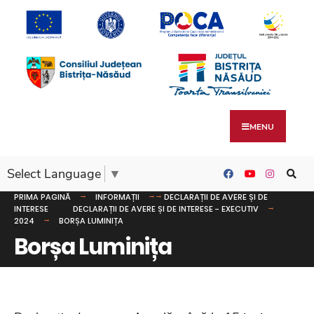
MENU
Select Language
▼
PRIMA PAGINĂ
INFORMAȚII
DECLARAȚII DE AVERE ȘI DE
INTERESE
DECLARAȚII DE AVERE ȘI DE INTERESE - EXECUTIV
2024
BORȘA LUMINIȚA
Borșa Luminița