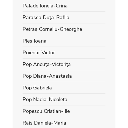
Palade Ionela-Crina
Parasca Duța-Rafila
Petraș Corneliu-Gheorghe
Pleș Ioana
Poienar Victor
Pop Ancuța-Victorița
Pop Diana-Anastasia
Pop Gabriela
Pop Nadia-Nicoleta
Popescu Cristian-Ilie
Rais Daniela-Maria