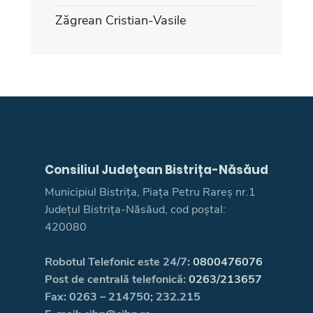
Zăgrean Cristian-Vasile
Consiliul Judeţean Bistrița-Năsăud
Municipiul Bistrița, Piața Petru Rareș nr.1
Județul Bistrița-Năsăud, cod poștal:
420080
Robotul Telefonic este 24/7:
0800476076
Post de centrală telefonică:
0263/213657
Fax: 0263 – 214750; 232.215