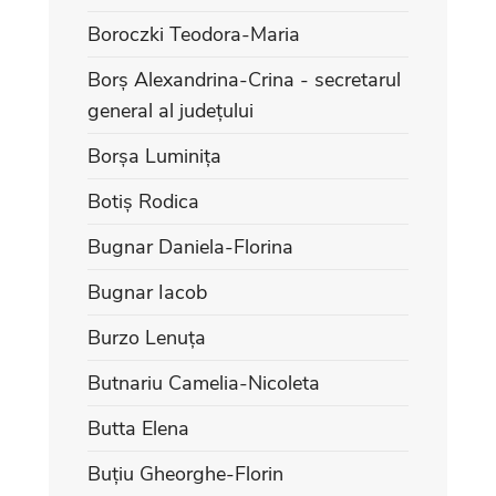
Boroczki Teodora-Maria
Borș Alexandrina-Crina - secretarul
general al județului
Borșa Luminița
Botiș Rodica
Bugnar Daniela-Florina
Bugnar Iacob
Burzo Lenuța
Butnariu Camelia-Nicoleta
Butta Elena
Buțiu Gheorghe-Florin