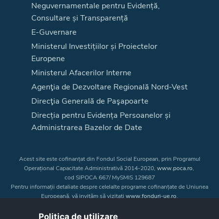
Neguvernamentale pentru Evidență,
Consultare și Transparență
E-Guvernare
Ministerul Investițiilor și Proiectelor
Europene
Ministerul Afacerilor Interne
Agenţia de Dezvoltare Regională Nord-Vest
Direcţia Generală de Paşapoarte
Direcția pentru Evidența Persoanelor și
Administrarea Bazelor de Date
Acest site este cofinanțat din Fondul Social European, prin Programul
Operațional Capacitate Administrativă 2014-2020,
www.poca.ro
,
cod SIPOCA 667/ MySMIS 129687
Pentru informații detaliate despre celelalte programe cofinanțate de Uniunea
Europeană, vă invităm să vizitați
www.fonduri-ue.ro
.
Conținutul acestui site web nu reprezintă în mod obligatoriu poziția oficială
a Uniunii Europene. Întreaga responsabilitate asupra
Politica de utilizare