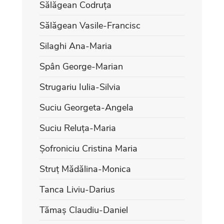
Sălăgean Codruța
Sălăgean Vasile-Francisc
Silaghi Ana-Maria
Spân George-Marian
Strugariu Iulia-Silvia
Suciu Georgeta-Angela
Suciu Reluța-Maria
Șofroniciu Cristina Maria
Struț Mădălina-Monica
Tanca Liviu-Darius
Tămaș Claudiu-Daniel