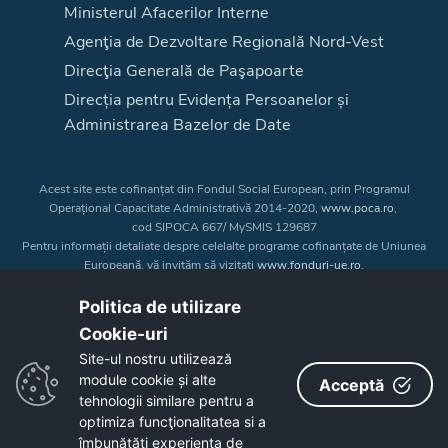
Ministerul Afacerilor Interne
Agenţia de Dezvoltare Regională Nord-Vest
Direcţia Generală de Paşapoarte
Direcția pentru Evidența Persoanelor și
Administrarea Bazelor de Date
Acest site este cofinanțat din Fondul Social European, prin Programul
Operațional Capacitate Administrativă 2014-2020,
www.poca.ro
,
cod SIPOCA 667/ MySMIS 129687
Pentru informații detaliate despre celelalte programe cofinanțate de Uniunea
Europeană, vă invităm să vizitați
www.fonduri-ue.ro
.
Conținutul acestui site web nu reprezintă în mod obligatoriu poziția oficială
a Uniunii Europene. Întreaga responsabilitate asupra
Politica de utilizare
corectitudinii și coerenței informațiilor prezentate revine inițiatorilor site-ului
Cookie-uri‎
web.
Site-ul nostru utilizează
module cookie și alte
Acceptă
Copyright © 2026 - Consiliul Judeţean Bistrița-Năsăud
tehnologii similare pentru a
optimiza funcţionalitatea si a
îmbunătăţi experienţa de