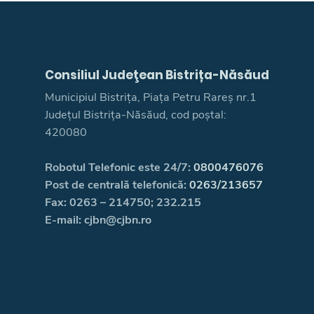
Consiliul Judeţean Bistrița-Năsăud
Municipiul Bistrița, Piața Petru Rareș nr.1
Județul Bistrița-Năsăud, cod poștal:
420080
Robotul Telefonic este 24/7:
0800476076
Post de centrală telefonică:
0263/213657
Fax: 0263 – 214750; 232.215
E-mail: cjbn@cjbn.ro