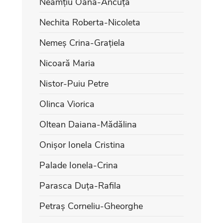
Neamțiu Oana-Ancuța
Nechita Roberta-Nicoleta
Nemeș Crina-Grațiela
Nicoară Maria
Nistor-Puiu Petre
Olinca Viorica
Oltean Daiana-Mădălina
Onișor Ionela Cristina
Palade Ionela-Crina
Parasca Duța-Rafila
Petraș Corneliu-Gheorghe