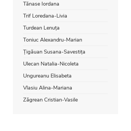
Tănase Iordana
Trif Loredana-Livia
Turdean Lenuța
Toniuc Alexandru-Marian
Țigăuan Susana-Savestița
Ulecan Natalia-Nicoleta
Ungureanu Elisabeta
Vlasiu Alina-Mariana
Zăgrean Cristian-Vasile