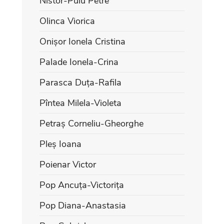
Nistor-Puiu Petre
Olinca Viorica
Onișor Ionela Cristina
Palade Ionela-Crina
Parasca Duța-Rafila
Pîntea Milela-Violeta
Petraș Corneliu-Gheorghe
Pleș Ioana
Poienar Victor
Pop Ancuța-Victorița
Pop Diana-Anastasia