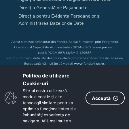
Direcţia Generală de Paşapoarte
Direcția pentru Evidența Persoanelor și
Administrarea Bazelor de Date
Acest site este cofinanțat din Fondul Social European, prin Programul
Operațional Capacitate Administrativă 2014-2020,
www.poca.ro
,
cod SIPOCA 667/ MySMIS 129687
Pentru informații detaliate despre celelalte programe cofinanțate de Uniunea
Europeană, vă invităm să vizitați
www.fonduri-ue.ro
.
Conținutul acestui site web nu reprezintă în mod obligatoriu poziția oficială
a Uniunii Europene. Întreaga responsabilitate asupra
Politica de utilizare
corectitudinii și coerenței informațiilor prezentate revine inițiatorilor site-ului
Cookie-uri‎
web.
Site-ul nostru utilizează
module cookie și alte
Acceptă
Copyright © 2026 - Consiliul Judeţean Bistrița-Năsăud
tehnologii similare pentru a
optimiza funcţionalitatea si a
îmbunătăţi experienţa de
navigare.
Află mai multe »