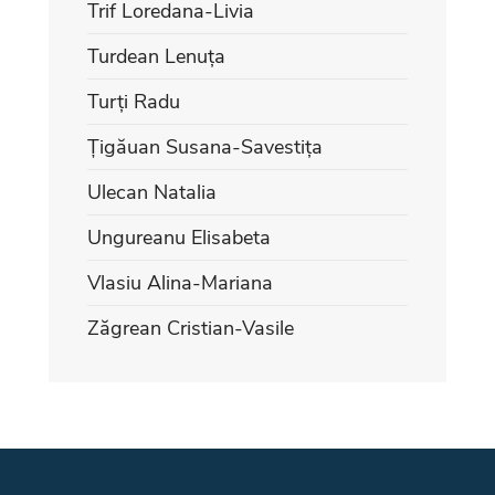
Trif Loredana-Livia
Turdean Lenuța
Turți Radu
Țigăuan Susana-Savestița
Ulecan Natalia
Ungureanu Elisabeta
Vlasiu Alina-Mariana
Zăgrean Cristian-Vasile