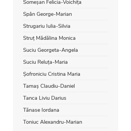
Someșan Felicia-Voichița
Spân George-Marian
Strugariu Iulia-Silvia
Struț Mădălina Monica
Suciu Georgeta-Angela
Suciu Reluța-Maria
Șofroniciu Cristina Maria
Tamaș Claudiu-Daniel
Tanca Liviu Darius
Tănase Iordana
Toniuc Alexandru-Marian