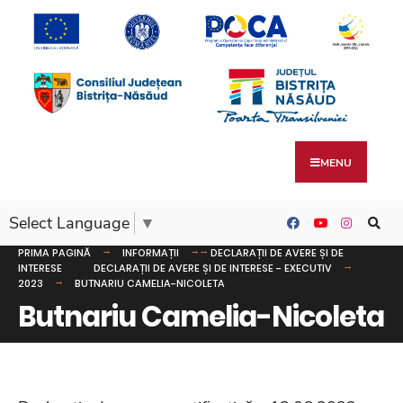
MENU
Select Language
▼
PRIMA PAGINĂ
INFORMAȚII
DECLARAȚII DE AVERE ȘI DE
INTERESE
DECLARAȚII DE AVERE ȘI DE INTERESE - EXECUTIV
2023
BUTNARIU CAMELIA-NICOLETA
Butnariu Camelia-Nicoleta