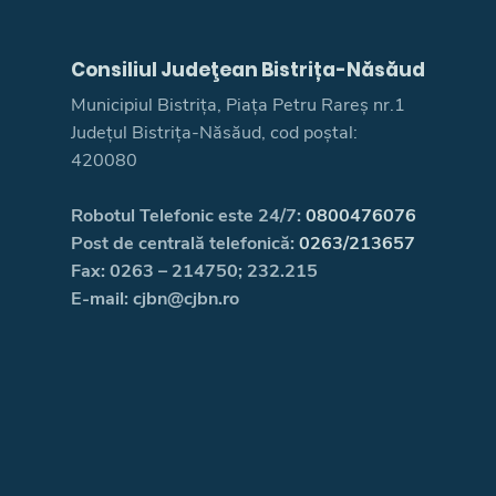
Consiliul Judeţean Bistrița-Năsăud
Municipiul Bistrița, Piața Petru Rareș nr.1
Județul Bistrița-Năsăud, cod poștal:
420080
Robotul Telefonic este 24/7:
0800476076
Post de centrală telefonică:
0263/213657
Fax: 0263 – 214750; 232.215
E-mail: cjbn@cjbn.ro