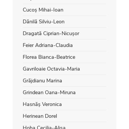
Cucoș Mihai-Ioan
Dănilă Silviu-Leon
Dragată Ciprian-Nicușor
Feier Adriana-Claudia
Florea Bianca-Beatrice
Gavriloaie Octavia-Maria
Grăjdianu Marina
Grindean Oana-Miruna
Hasnăș Veronica
Herinean Dorel
Hoha Cecilia-Alisa