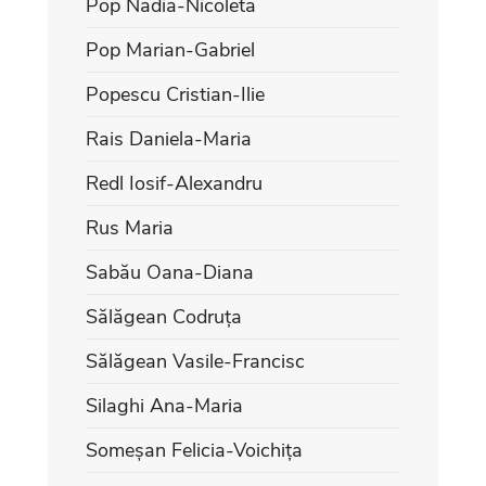
Pop Nadia-Nicoleta
Pop Marian-Gabriel
Popescu Cristian-Ilie
Rais Daniela-Maria
Redl Iosif-Alexandru
Rus Maria
Sabău Oana-Diana
Sălăgean Codruța
Sălăgean Vasile-Francisc
Silaghi Ana-Maria
Someșan Felicia-Voichița