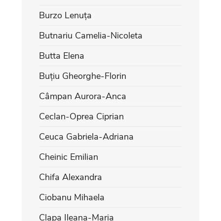
Burzo Lenuța
Butnariu Camelia-Nicoleta
Butta Elena
Buțiu Gheorghe-Florin
Câmpan Aurora-Anca
Ceclan-Oprea Ciprian
Ceuca Gabriela-Adriana
Cheinic Emilian
Chifa Alexandra
Ciobanu Mihaela
Clapa Ileana-Maria