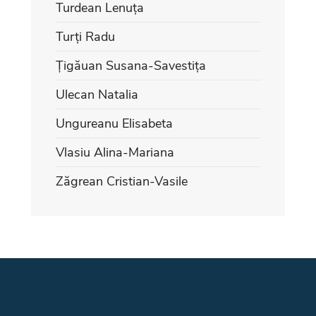
Turdean Lenuța
Turți Radu
Țigăuan Susana-Savestița
Ulecan Natalia
Ungureanu Elisabeta
Vlasiu Alina-Mariana
Zăgrean Cristian-Vasile