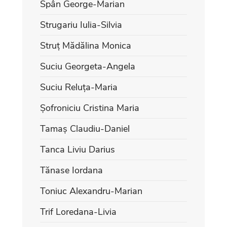
Spân George-Marian
Strugariu Iulia-Silvia
Struț Mădălina Monica
Suciu Georgeta-Angela
Suciu Reluța-Maria
Șofroniciu Cristina Maria
Tamaș Claudiu-Daniel
Tanca Liviu Darius
Tănase Iordana
Toniuc Alexandru-Marian
Trif Loredana-Livia