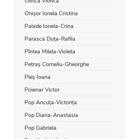
Olinca Viorica
Onișor Ionela Cristina
Palade Ionela-Crina
Parasca Duța-Rafila
Pîntea Milela-Violeta
Petraș Corneliu-Gheorghe
Pleș Ioana
Poienar Victor
Pop Ancuța-Victorița
Pop Diana-Anastasia
Pop Gabriela