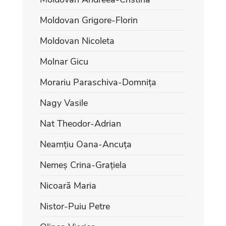
Moldovan Grigore-Florin
Moldovan Nicoleta
Molnar Gicu
Morariu Paraschiva-Domnița
Nagy Vasile
Nat Theodor-Adrian
Neamțiu Oana-Ancuța
Nemeș Crina-Grațiela
Nicoară Maria
Nistor-Puiu Petre