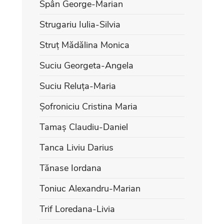
Spân George-Marian
Strugariu Iulia-Silvia
Struț Mădălina Monica
Suciu Georgeta-Angela
Suciu Reluța-Maria
Șofroniciu Cristina Maria
Tamaș Claudiu-Daniel
Tanca Liviu Darius
Tănase Iordana
Toniuc Alexandru-Marian
Trif Loredana-Livia