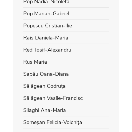
Pop Nadia-Nicoleta
Pop Marian-Gabriel
Popescu Cristian-Ilie
Rais Daniela-Maria
Redl Iosif-Alexandru
Rus Maria
Sabău Oana-Diana
Sălăgean Codruța
Sălăgean Vasile-Francisc
Silaghi Ana-Maria
Someșan Felicia-Voichița