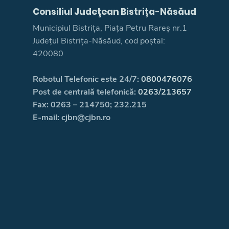
Consiliul Judeţean Bistrița-Năsăud
Municipiul Bistrița, Piața Petru Rareș nr.1
Județul Bistrița-Năsăud, cod poștal:
420080
Robotul Telefonic este 24/7:
0800476076
Post de centrală telefonică:
0263/213657
Fax: 0263 – 214750; 232.215
E-mail: cjbn@cjbn.ro