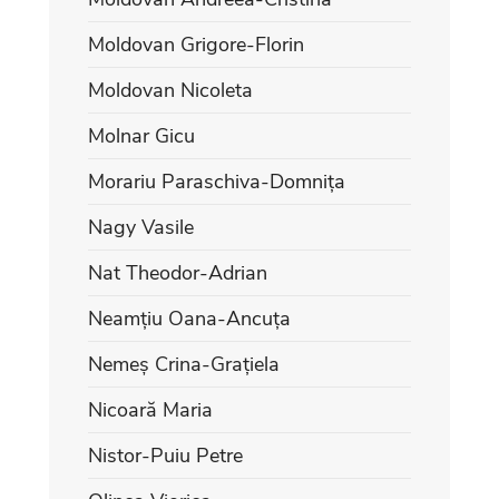
Moldovan Grigore-Florin
Moldovan Nicoleta
Molnar Gicu
Morariu Paraschiva-Domnița
Nagy Vasile
Nat Theodor-Adrian
Neamțiu Oana-Ancuța
Nemeș Crina-Grațiela
Nicoară Maria
Nistor-Puiu Petre