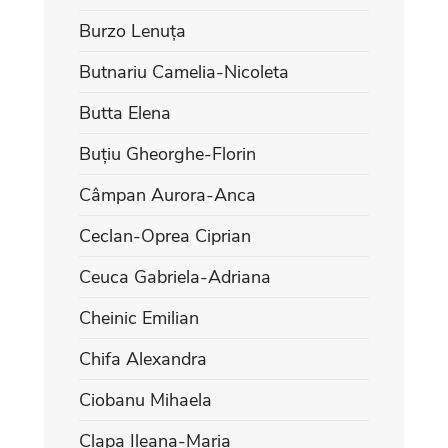
Burzo Lenuța
Butnariu Camelia-Nicoleta
Butta Elena
Buțiu Gheorghe-Florin
Câmpan Aurora-Anca
Ceclan-Oprea Ciprian
Ceuca Gabriela-Adriana
Cheinic Emilian
Chifa Alexandra
Ciobanu Mihaela
Clapa Ileana-Maria