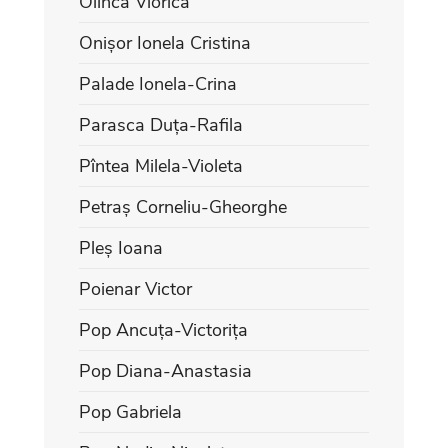
Olinca Viorica
Onișor Ionela Cristina
Palade Ionela-Crina
Parasca Duța-Rafila
Pîntea Milela-Violeta
Petraș Corneliu-Gheorghe
Pleș Ioana
Poienar Victor
Pop Ancuța-Victorița
Pop Diana-Anastasia
Pop Gabriela