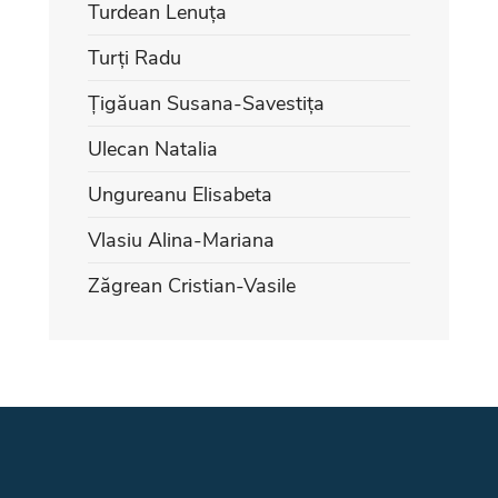
Turdean Lenuța
Turți Radu
Țigăuan Susana-Savestița
Ulecan Natalia
Ungureanu Elisabeta
Vlasiu Alina-Mariana
Zăgrean Cristian-Vasile