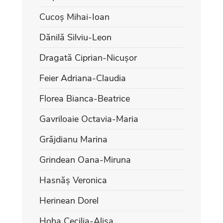
Cucoș Mihai-Ioan
Dănilă Silviu-Leon
Dragată Ciprian-Nicușor
Feier Adriana-Claudia
Florea Bianca-Beatrice
Gavriloaie Octavia-Maria
Grăjdianu Marina
Grindean Oana-Miruna
Hasnăș Veronica
Herinean Dorel
Hoha Cecilia-Alisa