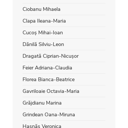
Ciobanu Mihaela
Clapa Ileana-Maria
Cucoș Mihai-Ioan
Dănilă Silviu-Leon
Dragată Ciprian-Nicușor
Feier Adriana-Claudia
Florea Bianca-Beatrice
Gavriloaie Octavia-Maria
Grăjdianu Marina
Grindean Oana-Miruna
Hasnăș Veronica