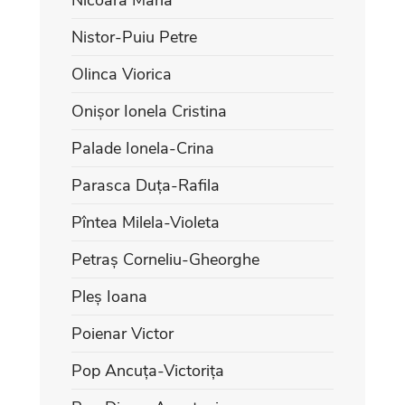
Nistor-Puiu Petre
Olinca Viorica
Onișor Ionela Cristina
Palade Ionela-Crina
Parasca Duța-Rafila
Pîntea Milela-Violeta
Petraș Corneliu-Gheorghe
Pleș Ioana
Poienar Victor
Pop Ancuța-Victorița