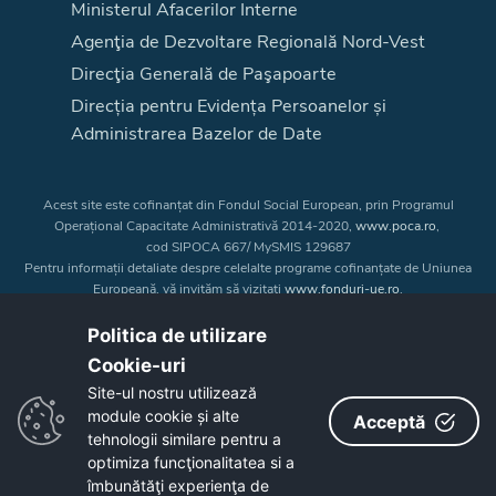
Ministerul Afacerilor Interne
Agenţia de Dezvoltare Regională Nord-Vest
Direcţia Generală de Paşapoarte
Direcția pentru Evidența Persoanelor și
Administrarea Bazelor de Date
Acest site este cofinanțat din Fondul Social European, prin Programul
Operațional Capacitate Administrativă 2014-2020,
www.poca.ro
,
cod SIPOCA 667/ MySMIS 129687
Pentru informații detaliate despre celelalte programe cofinanțate de Uniunea
Europeană, vă invităm să vizitați
www.fonduri-ue.ro
.
Conținutul acestui site web nu reprezintă în mod obligatoriu poziția oficială
a Uniunii Europene. Întreaga responsabilitate asupra
Politica de utilizare
corectitudinii și coerenței informațiilor prezentate revine inițiatorilor site-ului
Cookie-uri‎
web.
Site-ul nostru utilizează
module cookie și alte
Acceptă
Copyright © 2026 - Consiliul Judeţean Bistrița-Năsăud
tehnologii similare pentru a
optimiza funcţionalitatea si a
îmbunătăţi experienţa de