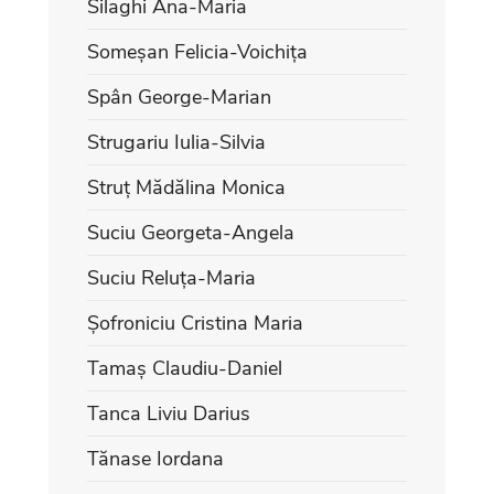
Silaghi Ana-Maria
Someșan Felicia-Voichița
Spân George-Marian
Strugariu Iulia-Silvia
Struț Mădălina Monica
Suciu Georgeta-Angela
Suciu Reluța-Maria
Șofroniciu Cristina Maria
Tamaș Claudiu-Daniel
Tanca Liviu Darius
Tănase Iordana