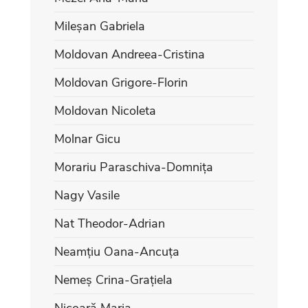
Mileșan Gabriela
Moldovan Andreea-Cristina
Moldovan Grigore-Florin
Moldovan Nicoleta
Molnar Gicu
Morariu Paraschiva-Domnița
Nagy Vasile
Nat Theodor-Adrian
Neamțiu Oana-Ancuța
Nemeș Crina-Grațiela
Nicoară Maria