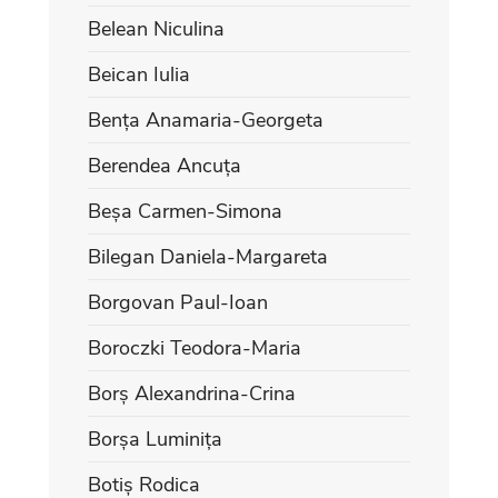
Belean Niculina
Beican Iulia
Bența Anamaria-Georgeta
Berendea Ancuța
Beșa Carmen-Simona
Bilegan Daniela-Margareta
Borgovan Paul-Ioan
Boroczki Teodora-Maria
Borș Alexandrina-Crina
Borșa Luminița
Botiș Rodica