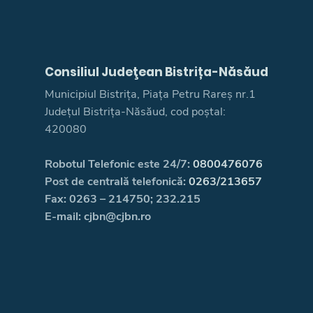
Consiliul Judeţean Bistrița-Năsăud
Municipiul Bistrița, Piața Petru Rareș nr.1
Județul Bistrița-Năsăud, cod poștal:
420080
Robotul Telefonic este 24/7:
0800476076
Post de centrală telefonică:
0263/213657
Fax: 0263 – 214750; 232.215
E-mail: cjbn@cjbn.ro