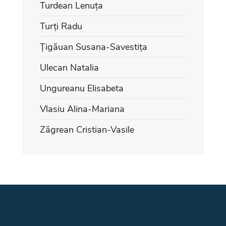
Turdean Lenuța
Turți Radu
Țigăuan Susana-Savestița
Ulecan Natalia
Ungureanu Elisabeta
Vlasiu Alina-Mariana
Zăgrean Cristian-Vasile