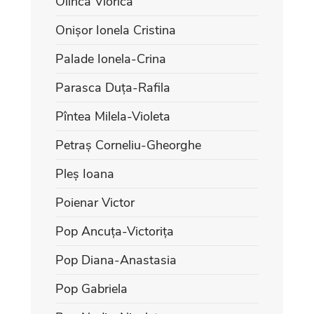
Olinca Viorica
Onișor Ionela Cristina
Palade Ionela-Crina
Parasca Duța-Rafila
Pîntea Milela-Violeta
Petraș Corneliu-Gheorghe
Pleș Ioana
Poienar Victor
Pop Ancuța-Victorița
Pop Diana-Anastasia
Pop Gabriela