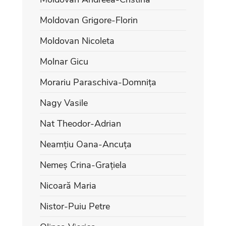
Moldovan Grigore-Florin
Moldovan Nicoleta
Molnar Gicu
Morariu Paraschiva-Domnița
Nagy Vasile
Nat Theodor-Adrian
Neamțiu Oana-Ancuța
Nemeș Crina-Grațiela
Nicoară Maria
Nistor-Puiu Petre