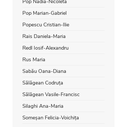
Pop Nadia-Nicoleta
Pop Marian-Gabriel
Popescu Cristian-Ilie
Rais Daniela-Maria
Redl Iosif-Alexandru
Rus Maria
Sabău Oana-Diana
Sălăgean Codruța
Sălăgean Vasile-Francisc
Silaghi Ana-Maria
Someșan Felicia-Voichița