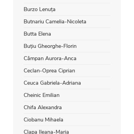
Burzo Lenuța
Butnariu Camelia-Nicoleta
Butta Elena
Buțiu Gheorghe-Florin
Câmpan Aurora-Anca
Ceclan-Oprea Ciprian
Ceuca Gabriela-Adriana
Cheinic Emilian
Chifa Alexandra
Ciobanu Mihaela
Clapa Ileana-Maria