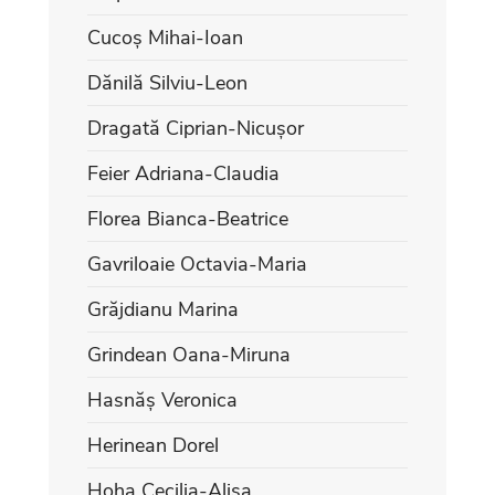
Cucoș Mihai-Ioan
Dănilă Silviu-Leon
Dragată Ciprian-Nicușor
Feier Adriana-Claudia
Florea Bianca-Beatrice
Gavriloaie Octavia-Maria
Grăjdianu Marina
Grindean Oana-Miruna
Hasnăș Veronica
Herinean Dorel
Hoha Cecilia-Alisa