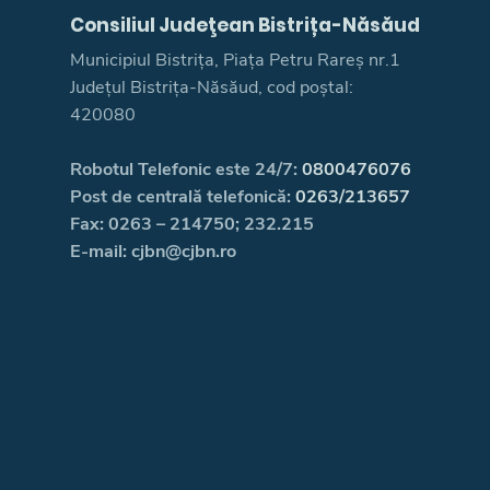
Consiliul Judeţean Bistrița-Năsăud
Municipiul Bistrița, Piața Petru Rareș nr.1
Județul Bistrița-Năsăud, cod poștal:
420080
Robotul Telefonic este 24/7:
0800476076
Post de centrală telefonică:
0263/213657
Fax: 0263 – 214750; 232.215
E-mail: cjbn@cjbn.ro