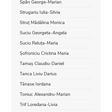
Spân George-Marian
Strugariu Iulia-Silvia
Struț Mădălina Monica
Suciu Georgeta-Angela
Suciu Reluța-Maria
Șofroniciu Cristina Maria
Tamaș Claudiu-Daniel
Tanca Liviu Darius
Tănase Iordana
Toniuc Alexandru-Marian
Trif Loredana-Livia