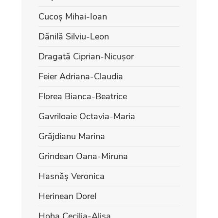
Cucoș Mihai-Ioan
Dănilă Silviu-Leon
Dragată Ciprian-Nicușor
Feier Adriana-Claudia
Florea Bianca-Beatrice
Gavriloaie Octavia-Maria
Grăjdianu Marina
Grindean Oana-Miruna
Hasnăș Veronica
Herinean Dorel
Hoha Cecilia-Alisa