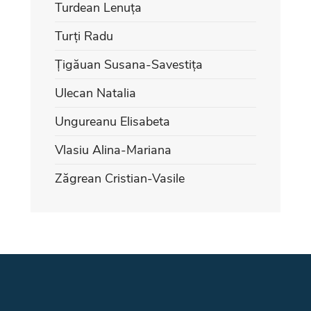
Turdean Lenuța
Turți Radu
Țigăuan Susana-Savestița
Ulecan Natalia
Ungureanu Elisabeta
Vlasiu Alina-Mariana
Zăgrean Cristian-Vasile