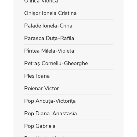
Olinca Viorica
Onișor Ionela Cristina
Palade Ionela-Crina
Parasca Duța-Rafila
Pîntea Milela-Violeta
Petraș Corneliu-Gheorghe
Pleș Ioana
Poienar Victor
Pop Ancuța-Victorița
Pop Diana-Anastasia
Pop Gabriela