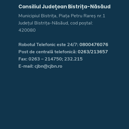
Consiliul Judeţean Bistrița-Năsăud
Municipiul Bistrița, Piața Petru Rareș nr.1
Județul Bistrița-Năsăud, cod poștal:
420080
Robotul Telefonic este 24/7:
0800476076
Post de centrală telefonică:
0263/213657
Fax: 0263 – 214750; 232.215
E-mail: cjbn@cjbn.ro