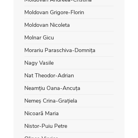
Moldovan Grigore-Florin
Moldovan Nicoleta
Molnar Gicu
Morariu Paraschiva-Domnița
Nagy Vasile
Nat Theodor-Adrian
Neamțiu Oana-Ancuța
Nemeș Crina-Grațiela
Nicoară Maria
Nistor-Puiu Petre