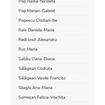
Pop Nadia-Nicoleta
Pop Marian-Gabriel
Popescu Cristian-Ilie
Rais Daniela-Maria
Redl Iosif-Alexandru
Rus Maria
Sabău Oana-Diana
Sălăgean Codruța
Sălăgean Vasile-Francisc
Silaghi Ana-Maria
Someșan Felicia-Voichița