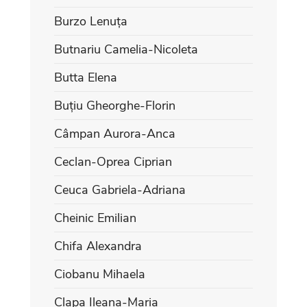
Burzo Lenuța
Butnariu Camelia-Nicoleta
Butta Elena
Buțiu Gheorghe-Florin
Câmpan Aurora-Anca
Ceclan-Oprea Ciprian
Ceuca Gabriela-Adriana
Cheinic Emilian
Chifa Alexandra
Ciobanu Mihaela
Clapa Ileana-Maria