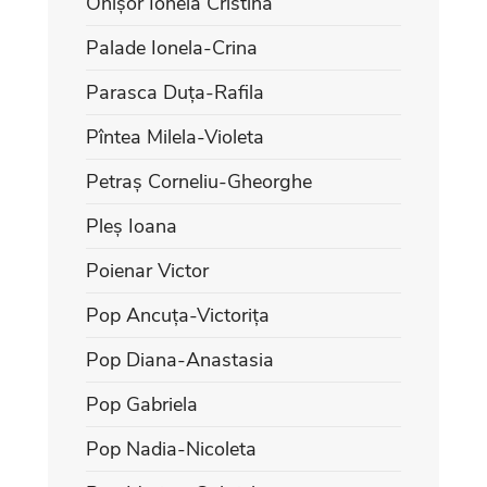
Onișor Ionela Cristina
Palade Ionela-Crina
Parasca Duța-Rafila
Pîntea Milela-Violeta
Petraș Corneliu-Gheorghe
Pleș Ioana
Poienar Victor
Pop Ancuța-Victorița
Pop Diana-Anastasia
Pop Gabriela
Pop Nadia-Nicoleta