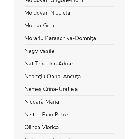
Moldovan Nicoleta
Molnar Gicu
Morariu Paraschiva-Domnița
Nagy Vasile
Nat Theodor-Adrian
Neamțiu Oana-Ancuța
Nemeș Crina-Grațiela
Nicoară Maria
Nistor-Puiu Petre
Olinca Viorica