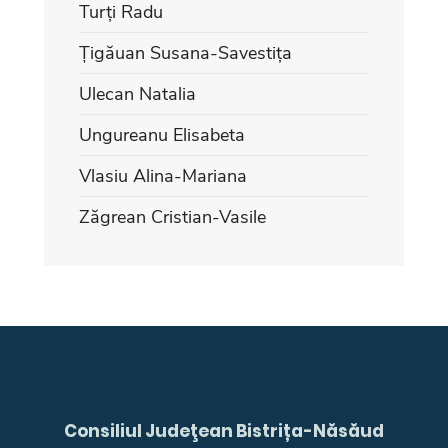
Turți Radu
Țigăuan Susana-Savestița
Ulecan Natalia
Ungureanu Elisabeta
Vlasiu Alina-Mariana
Zăgrean Cristian-Vasile
Consiliul Judeţean Bistrița-Năsăud