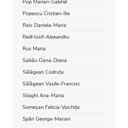
Pop Marian-Gabriel
Popescu Cristian-Ilie
Rais Daniela-Maria
Redl Iosif-Alexandru
Rus Maria
Sabău Oana-Diana
Sălăgean Codruța
Sălăgean Vasile-Francisc
Silaghi Ana-Maria
Someșan Felicia-Voichița
Spân George-Marian