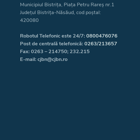
Municipiul Bistrița, Piața Petru Rareș nr.1
Județul Bistrița-Năsăud, cod poștal:
420080
Robotul Telefonic este 24/7:
0800476076
Post de centrală telefonică:
0263/213657
Fax: 0263 – 214750; 232.215
E-mail: cjbn@cjbn.ro