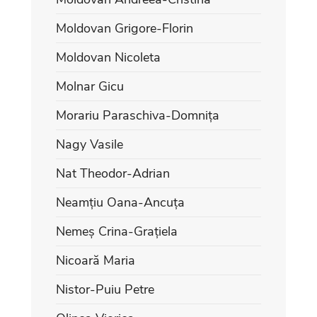
Moldovan Grigore-Florin
Moldovan Nicoleta
Molnar Gicu
Morariu Paraschiva-Domnița
Nagy Vasile
Nat Theodor-Adrian
Neamțiu Oana-Ancuța
Nemeș Crina-Grațiela
Nicoară Maria
Nistor-Puiu Petre