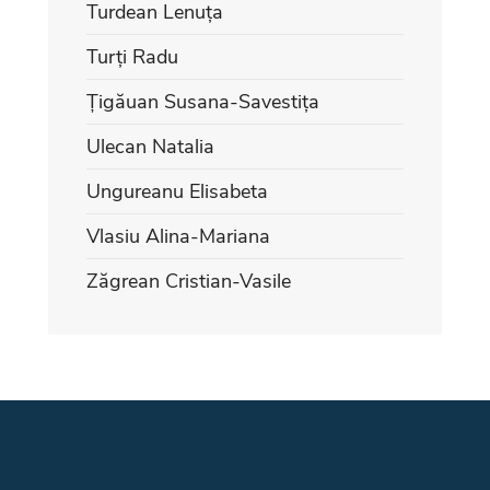
Turdean Lenuța
Turți Radu
Țigăuan Susana-Savestița
Ulecan Natalia
Ungureanu Elisabeta
Vlasiu Alina-Mariana
Zăgrean Cristian-Vasile