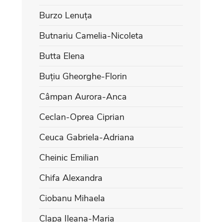
Burzo Lenuța
Butnariu Camelia-Nicoleta
Butta Elena
Buțiu Gheorghe-Florin
Câmpan Aurora-Anca
Ceclan-Oprea Ciprian
Ceuca Gabriela-Adriana
Cheinic Emilian
Chifa Alexandra
Ciobanu Mihaela
Clapa Ileana-Maria