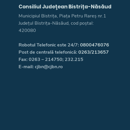
Consiliul Judeţean Bistrița-Năsăud
Municipiul Bistrița, Piața Petru Rareș nr.1
Județul Bistrița-Năsăud, cod poștal:
420080
Robotul Telefonic este 24/7:
0800476076
Post de centrală telefonică:
0263/213657
Fax: 0263 – 214750; 232.215
E-mail: cjbn@cjbn.ro