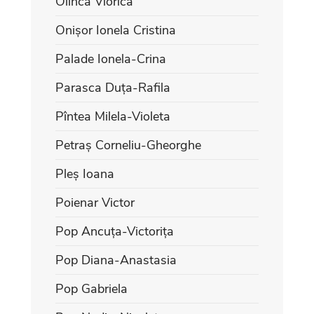
Olinca Viorica
Onișor Ionela Cristina
Palade Ionela-Crina
Parasca Duța-Rafila
Pîntea Milela-Violeta
Petraș Corneliu-Gheorghe
Pleș Ioana
Poienar Victor
Pop Ancuța-Victorița
Pop Diana-Anastasia
Pop Gabriela