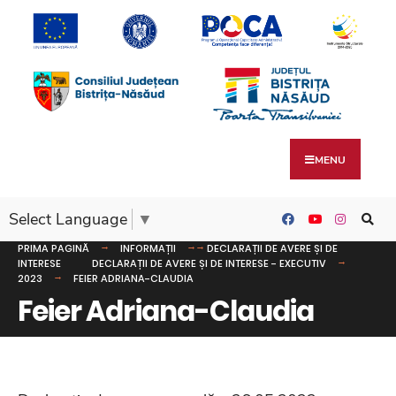
MENU
Select Language
▼
PRIMA PAGINĂ
INFORMAȚII
DECLARAȚII DE AVERE ȘI DE
INTERESE
DECLARAȚII DE AVERE ȘI DE INTERESE - EXECUTIV
2023
FEIER ADRIANA-CLAUDIA
Feier Adriana-Claudia