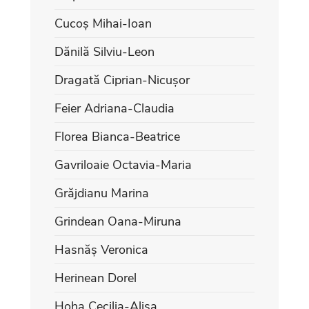
Cucoș Mihai-Ioan
Dănilă Silviu-Leon
Dragată Ciprian-Nicușor
Feier Adriana-Claudia
Florea Bianca-Beatrice
Gavriloaie Octavia-Maria
Grăjdianu Marina
Grindean Oana-Miruna
Hasnăș Veronica
Herinean Dorel
Hoha Cecilia-Alisa