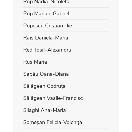
Pop Nadia-Nicoleta
Pop Marian-Gabriel
Popescu Cristian-Ilie
Rais Daniela-Maria
Redl Iosif-Alexandru
Rus Maria
Sabău Oana-Diana
Sălăgean Codruța
Sălăgean Vasile-Francisc
Silaghi Ana-Maria
Someșan Felicia-Voichița