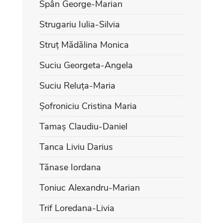
Spân George-Marian
Strugariu Iulia-Silvia
Struț Mădălina Monica
Suciu Georgeta-Angela
Suciu Reluța-Maria
Șofroniciu Cristina Maria
Tamaș Claudiu-Daniel
Tanca Liviu Darius
Tănase Iordana
Toniuc Alexandru-Marian
Trif Loredana-Livia