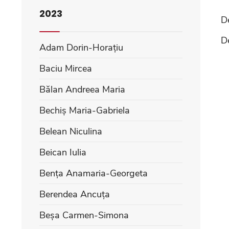
2023
D
D
Adam Dorin-Horațiu
Baciu Mircea
Bălan Andreea Maria
Bechiș Maria-Gabriela
Belean Niculina
Beican Iulia
Bența Anamaria-Georgeta
Berendea Ancuța
Beșa Carmen-Simona