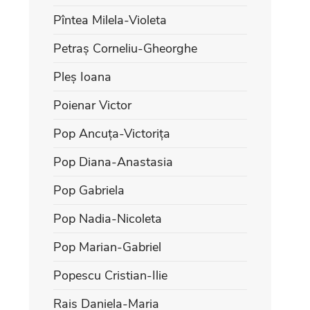
Pîntea Milela-Violeta
Petraș Corneliu-Gheorghe
Pleș Ioana
Poienar Victor
Pop Ancuța-Victorița
Pop Diana-Anastasia
Pop Gabriela
Pop Nadia-Nicoleta
Pop Marian-Gabriel
Popescu Cristian-Ilie
Rais Daniela-Maria