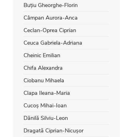
Buțiu Gheorghe-Florin
Câmpan Aurora-Anca
Ceclan-Oprea Ciprian
Ceuca Gabriela-Adriana
Cheinic Emilian
Chifa Alexandra
Ciobanu Mihaela
Clapa Ileana-Maria
Cucoș Mihai-Ioan
Dănilă Silviu-Leon
Dragată Ciprian-Nicușor