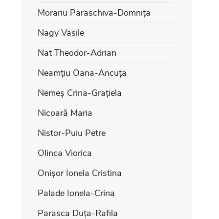
Morariu Paraschiva-Domnița
Nagy Vasile
Nat Theodor-Adrian
Neamțiu Oana-Ancuța
Nemeș Crina-Grațiela
Nicoară Maria
Nistor-Puiu Petre
Olinca Viorica
Onișor Ionela Cristina
Palade Ionela-Crina
Parasca Duța-Rafila