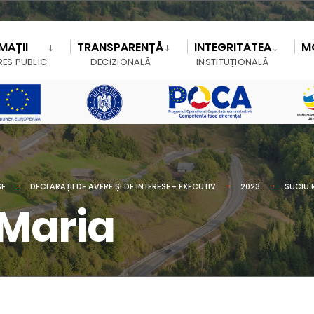
MAȚII
TRANSPARENȚĂ
INTEGRITATEA
M
RES PUBLIC
DECIZIONALĂ
INSTITUȚIONALĂ
SE
DECLARAȚII DE AVERE ȘI DE INTERESE - EXECUTIV
2023
SUCIU 
-Maria