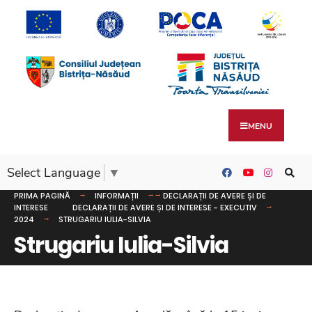
MENU
Select Language
▼
PRIMA PAGINĂ
INFORMAȚII
DECLARAȚII DE AVERE ȘI DE
INTERESE
DECLARAȚII DE AVERE ȘI DE INTERESE - EXECUTIV
2024
STRUGARIU IULIA-SILVIA
Strugariu Iulia-Silvia