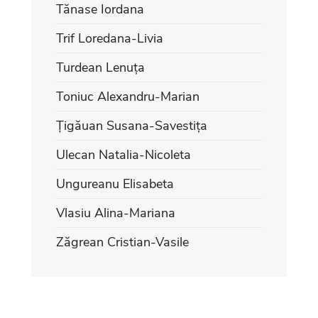
Tănase Iordana
Trif Loredana-Livia
Turdean Lenuța
Toniuc Alexandru-Marian
Țigăuan Susana-Savestița
Ulecan Natalia-Nicoleta
Ungureanu Elisabeta
Vlasiu Alina-Mariana
Zăgrean Cristian-Vasile