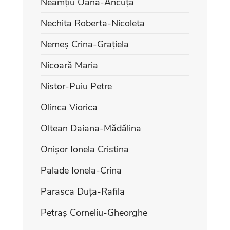
Neamțiu Oana-Ancuța
Nechita Roberta-Nicoleta
Nemeș Crina-Grațiela
Nicoară Maria
Nistor-Puiu Petre
Olinca Viorica
Oltean Daiana-Mădălina
Onișor Ionela Cristina
Palade Ionela-Crina
Parasca Duța-Rafila
Petraș Corneliu-Gheorghe