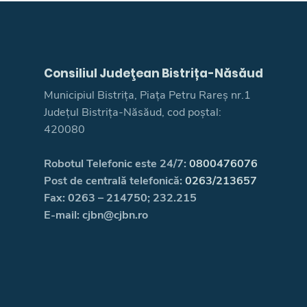
Consiliul Judeţean Bistrița-Năsăud
Municipiul Bistrița, Piața Petru Rareș nr.1
Județul Bistrița-Năsăud, cod poștal:
420080
Robotul Telefonic este 24/7:
0800476076
Post de centrală telefonică:
0263/213657
Fax: 0263 – 214750; 232.215
E-mail: cjbn@cjbn.ro