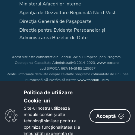
Ministerul Afacerilor Interne
Agenţia de Dezvoltare Regională Nord-Vest
Direcţia Generală de Paşapoarte
Direcția pentru Evidența Persoanelor și
Administrarea Bazelor de Date
Acest site este cofinanțat din Fondul Social European, prin Programul
Operațional Capacitate Administrativă 2014-2020,
www.poca.ro
,
cod SIPOCA 667/ MySMIS 129687
Pentru informații detaliate despre celelalte programe cofinanțate de Uniunea
Europeană, vă invităm să vizitați
www.fonduri-ue.ro
.
Conținutul acestui site web nu reprezintă în mod obligatoriu poziția oficială
a Uniunii Europene. Întreaga responsabilitate asupra
Politica de utilizare
corectitudinii și coerenței informațiilor prezentate revine inițiatorilor site-ului
Cookie-uri‎
web.
Site-ul nostru utilizează
module cookie și alte
Acceptă
Copyright © 2026 - Consiliul Judeţean Bistrița-Năsăud
tehnologii similare pentru a
optimiza funcţionalitatea si a
îmbunătăţi experienţa de