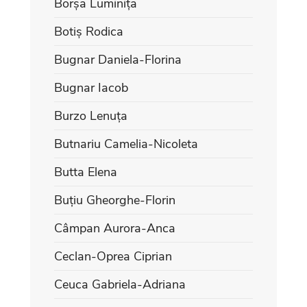
Borșa Luminița
Botiș Rodica
Bugnar Daniela-Florina
Bugnar Iacob
Burzo Lenuța
Butnariu Camelia-Nicoleta
Butta Elena
Buțiu Gheorghe-Florin
Câmpan Aurora-Anca
Ceclan-Oprea Ciprian
Ceuca Gabriela-Adriana