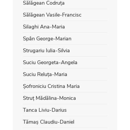
Sălăgean Codruța
Sălăgean Vasile-Francisc
Silaghi Ana-Maria
Spân George-Marian
Strugariu Iulia-Silvia
Suciu Georgeta-Angela
Suciu Reluța-Maria
Șofroniciu Cristina Maria
Struț Mădălina-Monica
Tanca Liviu-Darius
Tămaș Claudiu-Daniel