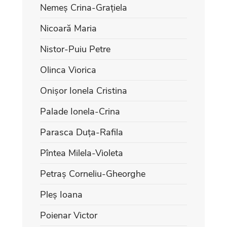
Nemeș Crina-Grațiela
Nicoară Maria
Nistor-Puiu Petre
Olinca Viorica
Onișor Ionela Cristina
Palade Ionela-Crina
Parasca Duța-Rafila
Pîntea Milela-Violeta
Petraș Corneliu-Gheorghe
Pleș Ioana
Poienar Victor