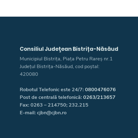
Consiliul Judeţean Bistrița-Năsăud
Municipiul Bistrița, Piața Petru Rareș nr.1
Județul Bistrița-Năsăud, cod poștal:
420080
Robotul Telefonic este 24/7:
0800476076
Post de centrală telefonică:
0263/213657
Fax: 0263 – 214750; 232.215
E-mail: cjbn@cjbn.ro