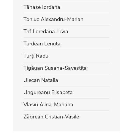
Tănase Iordana
Toniuc Alexandru-Marian
Trif Loredana-Livia
Turdean Lenuța
Turți Radu
Țigăuan Susana-Savestița
Ulecan Natalia
Ungureanu Elisabeta
Vlasiu Alina-Mariana
Zăgrean Cristian-Vasile