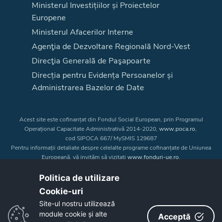
Ministerul Investițiilor și Proiectelor
Europene
Ministerul Afacerilor Interne
Agenţia de Dezvoltare Regională Nord-Vest
Direcţia Generală de Paşapoarte
Direcția pentru Evidența Persoanelor și
Administrarea Bazelor de Date
Acest site este cofinanțat din Fondul Social European, prin Programul
Operațional Capacitate Administrativă 2014-2020,
www.poca.ro
,
cod SIPOCA 667/ MySMIS 129687
Pentru informații detaliate despre celelalte programe cofinanțate de Uniunea
Europeană, vă invităm să vizitați
www.fonduri-ue.ro
.
Conținutul acestui site web nu reprezintă în mod obligatoriu poziția oficială
a Uniunii Europene. Întreaga responsabilitate asupra
Politica de utilizare
corectitudinii și coerenței informațiilor prezentate revine inițiatorilor site-ului
Cookie-uri‎
web.
Site-ul nostru utilizează
module cookie și alte
Acceptă
Copyright © 2026 - Consiliul Judeţean Bistrița-Năsăud