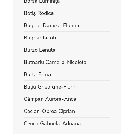
Borșa Luminița
Botiș Rodica
Bugnar Daniela-Florina
Bugnar Iacob
Burzo Lenuța
Butnariu Camelia-Nicoleta
Butta Elena
Buțiu Gheorghe-Florin
Câmpan Aurora-Anca
Ceclan-Oprea Ciprian
Ceuca Gabriela-Adriana